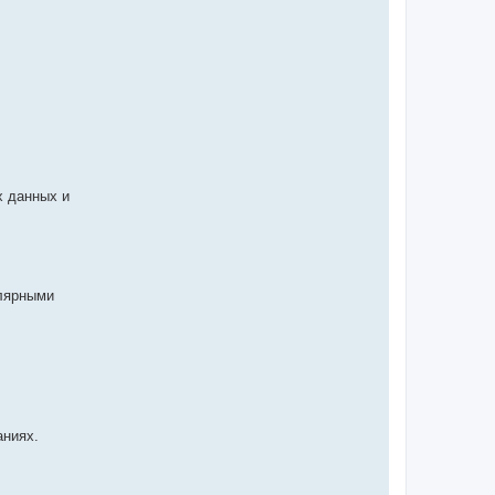
х данных и
улярными
аниях.