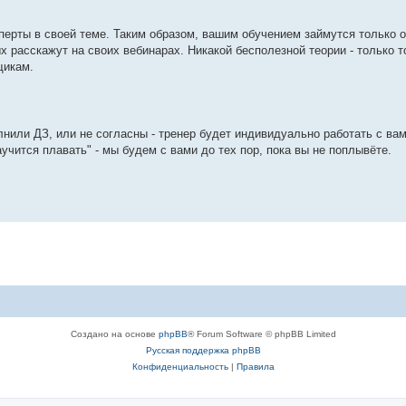
перты в своей теме. Таким образом, вашим обучением займутся только 
 расскажут на своих вебинарах. Никакой бесполезной теории - только то
щикам.
лнили ДЗ, или не согласны - тренер будет индивидуально работать с ва
аучится плавать" - мы будем с вами до тех пор, пока вы не поплывёте.
Создано на основе
phpBB
® Forum Software © phpBB Limited
Русская поддержка phpBB
Конфиденциальность
|
Правила