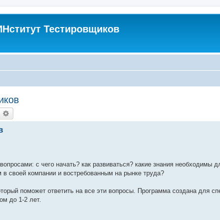
Нститут Тестировщиков
иков
оиск
Расширенный поиск
в
вопросами: с чего начать? как развиваться? какие знания необходимы д
 в своей компании и востребованным на рынке труда?
оторый поможет ответить на все эти вопросы. Программа создана для с
ом до 1-2 лет.