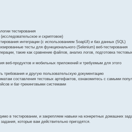
логии тестирования
(исследовательское и скриптовое)
ирования интеграции (с использованием SoapUI) и баз данных (SQL)
изированные тесты для функционального (Selenium) веб-тестирования
ерации, такие как сравнение файлов, анализ логов, подготовка тестовы
ия веб-продуктов и мобильных приложений и требуемым для этого
ть требования и другую пользовательскую документацию
орматам составления тестовых артефактов, ознакомитесь с самыми поп
ейсов и баг-трекинговыми системами
димо в тестировании, и закрепляем навыки на конкретных домашних зад
 задания, которые вам действительно пригодятся.