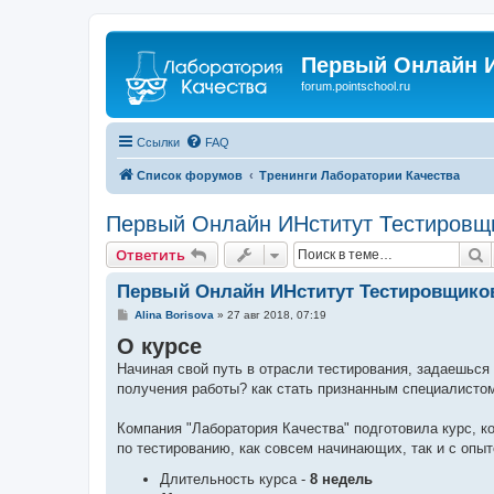
Первый Онлайн И
forum.pointschool.ru
Ссылки
FAQ
Список форумов
Тренинги Лаборатории Качества
Первый Онлайн ИНститут Тестировщ
П
Ответить
Первый Онлайн ИНститут Тестировщико
С
Alina Borisova
»
27 авг 2018, 07:19
о
О курсе
о
б
Начиная свой путь в отрасли тестирования, задаешься 
щ
е
получения работы? как стать признанным специалистом
н
и
е
Компания "Лаборатория Качества" подготовила курс, к
по тестированию, как совсем начинающих, так и с опыт
Длительность курса -
8 недель