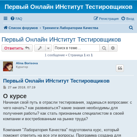
Первый Онлайн ИНститут Тестировщиков
FAQ
Регистрация
Вход
П
Список форумов
Тренинги Лаборатории Качества
о
Первый Онлайн ИНститут Тестировщиков
и
Поиск
Расширен
Ответить
с
1 сообщение • Страница
1
из
1
к
Alina Borisova
Куратор
Первый Онлайн ИНститут Тестировщиков
С
27 авг 2018, 07:19
о
О курсе
о
б
Начиная свой путь в отрасли тестирования, задаешься вопросами: с
щ
е
чего начать? как развиваться? какие знания необходимы для
н
получения работы? как стать признанным специалистом в своей
и
е
компании и востребованным на рынке труда?
Компания "Лаборатория Качества" подготовила курс, который
поможет ответить на все эти вопросы. Программа создана для