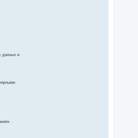
х данных и
улярными
аниях.