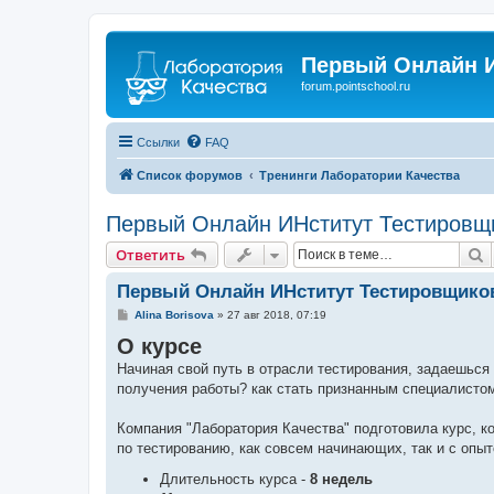
Первый Онлайн И
forum.pointschool.ru
Ссылки
FAQ
Список форумов
Тренинги Лаборатории Качества
Первый Онлайн ИНститут Тестировщ
П
Ответить
Первый Онлайн ИНститут Тестировщико
С
Alina Borisova
»
27 авг 2018, 07:19
о
О курсе
о
б
Начиная свой путь в отрасли тестирования, задаешься 
щ
е
получения работы? как стать признанным специалистом
н
и
е
Компания "Лаборатория Качества" подготовила курс, к
по тестированию, как совсем начинающих, так и с опыт
Длительность курса -
8 недель