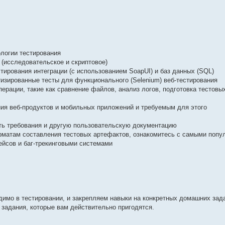
логии тестирования
(исследовательское и скриптовое)
ирования интеграции (с использованием SoapUI) и баз данных (SQL)
изированные тесты для функционального (Selenium) веб-тестирования
ерации, такие как сравнение файлов, анализ логов, подготовка тестовы
ия веб-продуктов и мобильных приложений и требуемым для этого
ть требования и другую пользовательскую документацию
орматам составления тестовых артефактов, ознакомитесь с самыми поп
ейсов и баг-трекинговыми системами
димо в тестировании, и закрепляем навыки на конкретных домашних зад
 задания, которые вам действительно пригодятся.