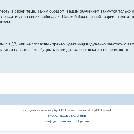
перты в своей теме. Таким образом, вашим обучением займутся только 
 расскажут на своих вебинарах. Никакой бесполезной теории - только то
щикам.
лнили ДЗ, или не согласны - тренер будет индивидуально работать с ва
аучится плавать" - мы будем с вами до тех пор, пока вы не поплывёте.
Создано на основе
phpBB
® Forum Software © phpBB Limited
Русская поддержка phpBB
Конфиденциальность
|
Правила