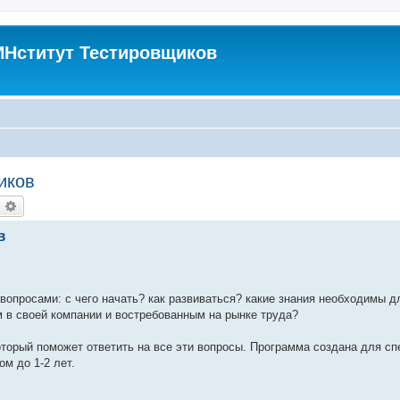
Нститут Тестировщиков
иков
оиск
Расширенный поиск
в
вопросами: с чего начать? как развиваться? какие знания необходимы д
 в своей компании и востребованным на рынке труда?
оторый поможет ответить на все эти вопросы. Программа создана для с
ом до 1-2 лет.