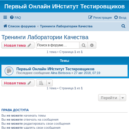
Первый Онлайн ИНститут Тестировщиков
FAQ
Регистрация
Вход
П
Список форумов
Тренинги Лаборатории Качества
о
Тренинги Лаборатории Качества
и
Поиск
Расширенный пои
Новая тема
с
1 тема • Страница
1
из
1
к
Темы
Первый Онлайн ИНститут Тестировщиков
Последнее сообщение
Alina Borisova
«
27 авг 2018, 07:19
Новая тема
1 тема • Страница
1
из
1
Перейти
ПРАВА ДОСТУПА
Вы
не можете
начинать темы
Вы
не можете
отвечать на сообщения
Вы
не можете
редактировать свои сообщения
Вы
не можете
удалять свои сообщения