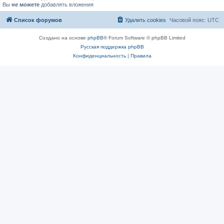
Вы
не можете
добавлять вложения
Список форумов
Удалить cookies
Часовой пояс:
UTC
Создано на основе
phpBB
® Forum Software © phpBB Limited
Русская поддержка phpBB
Конфиденциальность
|
Правила