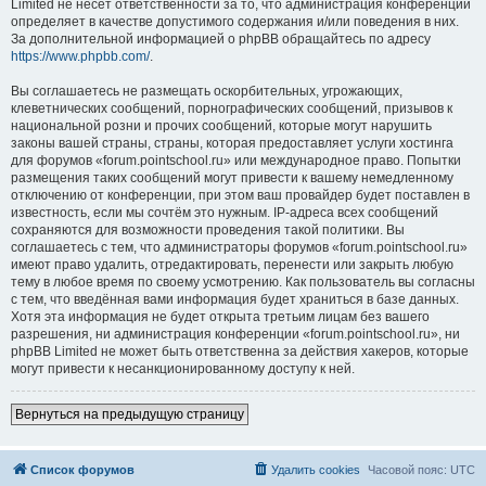
Limited не несёт ответственности за то, что администрация конференций
определяет в качестве допустимого содержания и/или поведения в них.
За дополнительной информацией о phpBB обращайтесь по адресу
https://www.phpbb.com/
.
Вы соглашаетесь не размещать оскорбительных, угрожающих,
клеветнических сообщений, порнографических сообщений, призывов к
национальной розни и прочих сообщений, которые могут нарушить
законы вашей страны, страны, которая предоставляет услуги хостинга
для форумов «forum.pointschool.ru» или международное право. Попытки
размещения таких сообщений могут привести к вашему немедленному
отключению от конференции, при этом ваш провайдер будет поставлен в
известность, если мы сочтём это нужным. IP-адреса всех сообщений
сохраняются для возможности проведения такой политики. Вы
соглашаетесь с тем, что администраторы форумов «forum.pointschool.ru»
имеют право удалить, отредактировать, перенести или закрыть любую
тему в любое время по своему усмотрению. Как пользователь вы согласны
с тем, что введённая вами информация будет храниться в базе данных.
Хотя эта информация не будет открыта третьим лицам без вашего
разрешения, ни администрация конференции «forum.pointschool.ru», ни
phpBB Limited не может быть ответственна за действия хакеров, которые
могут привести к несанкционированному доступу к ней.
Вернуться на предыдущую страницу
Список форумов
Удалить cookies
Часовой пояс:
UTC