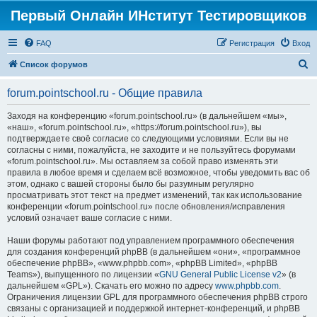
Первый Онлайн ИНститут Тестировщиков
FAQ
Регистрация
Вход
П
Список форумов
о
forum.pointschool.ru - Общие правила
и
с
Заходя на конференцию «forum.pointschool.ru» (в дальнейшем «мы»,
«наш», «forum.pointschool.ru», «https://forum.pointschool.ru»), вы
к
подтверждаете своё согласие со следующими условиями. Если вы не
согласны с ними, пожалуйста, не заходите и не пользуйтесь форумами
«forum.pointschool.ru». Мы оставляем за собой право изменять эти
правила в любое время и сделаем всё возможное, чтобы уведомить вас об
этом, однако с вашей стороны было бы разумным регулярно
просматривать этот текст на предмет изменений, так как использование
конференции «forum.pointschool.ru» после обновления/исправления
условий означает ваше согласие с ними.
Наши форумы работают под управлением программного обеспечения
для создания конференций phpBB (в дальнейшем «они», «программное
обеспечение phpBB», «www.phpbb.com», «phpBB Limited», «phpBB
Teams»), выпущенного по лицензии «
GNU General Public License v2
» (в
дальнейшем «GPL»). Скачать его можно по адресу
www.phpbb.com
.
Ограничения лицензии GPL для программного обеспечения phpBB строго
связаны с организацией и поддержкой интернет-конференций, и phpBB