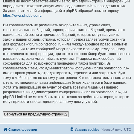
Limited не несёт ответственности за то, что администрация конференций
определяет в качестве допустимого содержания и/или поведения в них.
За дополнительной информацией о phpBB обращайтесь по адресу
https://www.phpbb.com/
.
Вы соглашаетесь не размещать оскорбительных, угрожающих,
клеветнических сообщений, порнографических сообщений, призывов к
национальной розни и прочих сообщений, которые могут нарушить
законы вашей страны, страны, которая предоставляет услуги хостинга
для форумов «forum.pointschool.ru» или международное право. Попытки
размещения таких сообщений могут привести к вашему немедленному
отключению от конференции, при этом ваш провайдер будет поставлен в
известность, если мы сочтём это нужным. IP-адреса всех сообщений
сохраняются для возможности проведения такой политики. Вы
соглашаетесь с тем, что администраторы форумов «forum.pointschool.ru»
имеют право удалить, отредактировать, перенести или закрыть любую
тему в любое время по своему усмотрению. Как пользователь вы согласны
с тем, что введённая вами информация будет храниться в базе данных.
Хотя эта информация не будет открыта третьим лицам без вашего
разрешения, ни администрация конференции «forum.pointschool.ru», ни
phpBB Limited не может быть ответственна за действия хакеров, которые
могут привести к несанкционированному доступу к ней.
Вернуться на предыдущую страницу
Список форумов
Удалить cookies
Часовой пояс:
UTC