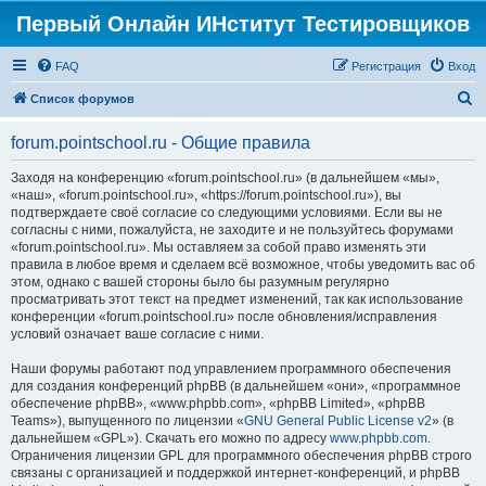
Первый Онлайн ИНститут Тестировщиков
FAQ
Регистрация
Вход
П
Список форумов
о
forum.pointschool.ru - Общие правила
и
с
Заходя на конференцию «forum.pointschool.ru» (в дальнейшем «мы»,
«наш», «forum.pointschool.ru», «https://forum.pointschool.ru»), вы
к
подтверждаете своё согласие со следующими условиями. Если вы не
согласны с ними, пожалуйста, не заходите и не пользуйтесь форумами
«forum.pointschool.ru». Мы оставляем за собой право изменять эти
правила в любое время и сделаем всё возможное, чтобы уведомить вас об
этом, однако с вашей стороны было бы разумным регулярно
просматривать этот текст на предмет изменений, так как использование
конференции «forum.pointschool.ru» после обновления/исправления
условий означает ваше согласие с ними.
Наши форумы работают под управлением программного обеспечения
для создания конференций phpBB (в дальнейшем «они», «программное
обеспечение phpBB», «www.phpbb.com», «phpBB Limited», «phpBB
Teams»), выпущенного по лицензии «
GNU General Public License v2
» (в
дальнейшем «GPL»). Скачать его можно по адресу
www.phpbb.com
.
Ограничения лицензии GPL для программного обеспечения phpBB строго
связаны с организацией и поддержкой интернет-конференций, и phpBB