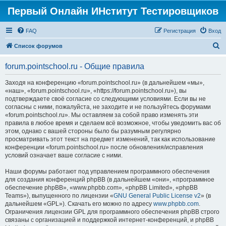
Первый Онлайн ИНститут Тестировщиков
FAQ
Регистрация
Вход
П
Список форумов
о
forum.pointschool.ru - Общие правила
и
с
Заходя на конференцию «forum.pointschool.ru» (в дальнейшем «мы»,
«наш», «forum.pointschool.ru», «https://forum.pointschool.ru»), вы
к
подтверждаете своё согласие со следующими условиями. Если вы не
согласны с ними, пожалуйста, не заходите и не пользуйтесь форумами
«forum.pointschool.ru». Мы оставляем за собой право изменять эти
правила в любое время и сделаем всё возможное, чтобы уведомить вас об
этом, однако с вашей стороны было бы разумным регулярно
просматривать этот текст на предмет изменений, так как использование
конференции «forum.pointschool.ru» после обновления/исправления
условий означает ваше согласие с ними.
Наши форумы работают под управлением программного обеспечения
для создания конференций phpBB (в дальнейшем «они», «программное
обеспечение phpBB», «www.phpbb.com», «phpBB Limited», «phpBB
Teams»), выпущенного по лицензии «
GNU General Public License v2
» (в
дальнейшем «GPL»). Скачать его можно по адресу
www.phpbb.com
.
Ограничения лицензии GPL для программного обеспечения phpBB строго
связаны с организацией и поддержкой интернет-конференций, и phpBB