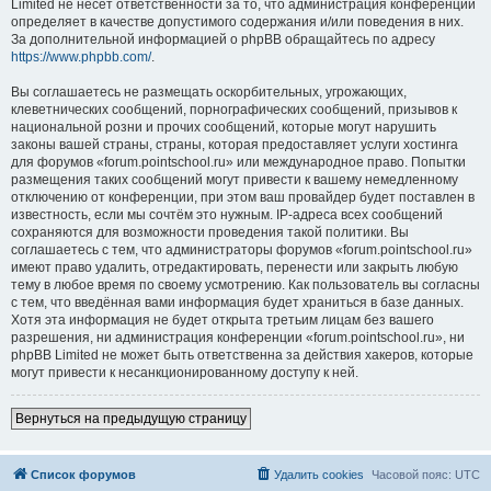
Limited не несёт ответственности за то, что администрация конференций
определяет в качестве допустимого содержания и/или поведения в них.
За дополнительной информацией о phpBB обращайтесь по адресу
https://www.phpbb.com/
.
Вы соглашаетесь не размещать оскорбительных, угрожающих,
клеветнических сообщений, порнографических сообщений, призывов к
национальной розни и прочих сообщений, которые могут нарушить
законы вашей страны, страны, которая предоставляет услуги хостинга
для форумов «forum.pointschool.ru» или международное право. Попытки
размещения таких сообщений могут привести к вашему немедленному
отключению от конференции, при этом ваш провайдер будет поставлен в
известность, если мы сочтём это нужным. IP-адреса всех сообщений
сохраняются для возможности проведения такой политики. Вы
соглашаетесь с тем, что администраторы форумов «forum.pointschool.ru»
имеют право удалить, отредактировать, перенести или закрыть любую
тему в любое время по своему усмотрению. Как пользователь вы согласны
с тем, что введённая вами информация будет храниться в базе данных.
Хотя эта информация не будет открыта третьим лицам без вашего
разрешения, ни администрация конференции «forum.pointschool.ru», ни
phpBB Limited не может быть ответственна за действия хакеров, которые
могут привести к несанкционированному доступу к ней.
Вернуться на предыдущую страницу
Список форумов
Удалить cookies
Часовой пояс:
UTC