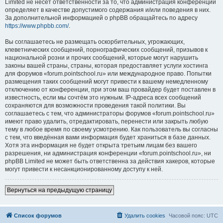
Limited не несёт ответственности за то, что администрация конференций
определяет в качестве допустимого содержания и/или поведения в них.
За дополнительной информацией о phpBB обращайтесь по адресу
https://www.phpbb.com/
.
Вы соглашаетесь не размещать оскорбительных, угрожающих,
клеветнических сообщений, порнографических сообщений, призывов к
национальной розни и прочих сообщений, которые могут нарушить
законы вашей страны, страны, которая предоставляет услуги хостинга
для форумов «forum.pointschool.ru» или международное право. Попытки
размещения таких сообщений могут привести к вашему немедленному
отключению от конференции, при этом ваш провайдер будет поставлен в
известность, если мы сочтём это нужным. IP-адреса всех сообщений
сохраняются для возможности проведения такой политики. Вы
соглашаетесь с тем, что администраторы форумов «forum.pointschool.ru»
имеют право удалить, отредактировать, перенести или закрыть любую
тему в любое время по своему усмотрению. Как пользователь вы согласны
с тем, что введённая вами информация будет храниться в базе данных.
Хотя эта информация не будет открыта третьим лицам без вашего
разрешения, ни администрация конференции «forum.pointschool.ru», ни
phpBB Limited не может быть ответственна за действия хакеров, которые
могут привести к несанкционированному доступу к ней.
Вернуться на предыдущую страницу
Список форумов
Удалить cookies
Часовой пояс:
UTC