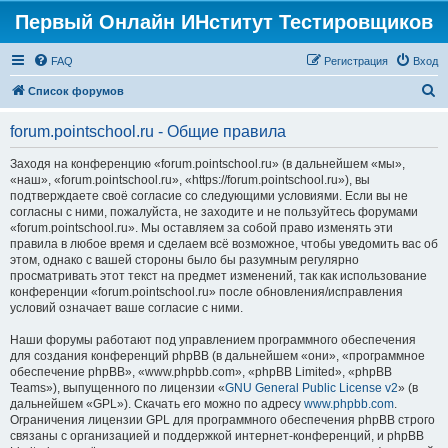
Первый Онлайн ИНститут Тестировщиков
FAQ
Регистрация
Вход
П
Список форумов
о
forum.pointschool.ru - Общие правила
и
с
Заходя на конференцию «forum.pointschool.ru» (в дальнейшем «мы»,
«наш», «forum.pointschool.ru», «https://forum.pointschool.ru»), вы
к
подтверждаете своё согласие со следующими условиями. Если вы не
согласны с ними, пожалуйста, не заходите и не пользуйтесь форумами
«forum.pointschool.ru». Мы оставляем за собой право изменять эти
правила в любое время и сделаем всё возможное, чтобы уведомить вас об
этом, однако с вашей стороны было бы разумным регулярно
просматривать этот текст на предмет изменений, так как использование
конференции «forum.pointschool.ru» после обновления/исправления
условий означает ваше согласие с ними.
Наши форумы работают под управлением программного обеспечения
для создания конференций phpBB (в дальнейшем «они», «программное
обеспечение phpBB», «www.phpbb.com», «phpBB Limited», «phpBB
Teams»), выпущенного по лицензии «
GNU General Public License v2
» (в
дальнейшем «GPL»). Скачать его можно по адресу
www.phpbb.com
.
Ограничения лицензии GPL для программного обеспечения phpBB строго
связаны с организацией и поддержкой интернет-конференций, и phpBB