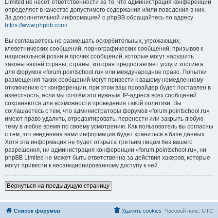
Limited не несёт ответственности за то, что администрация конференций
определяет в качестве допустимого содержания и/или поведения в них.
За дополнительной информацией о phpBB обращайтесь по адресу
https://www.phpbb.com/
.
Вы соглашаетесь не размещать оскорбительных, угрожающих,
клеветнических сообщений, порнографических сообщений, призывов к
национальной розни и прочих сообщений, которые могут нарушить
законы вашей страны, страны, которая предоставляет услуги хостинга
для форумов «forum.pointschool.ru» или международное право. Попытки
размещения таких сообщений могут привести к вашему немедленному
отключению от конференции, при этом ваш провайдер будет поставлен в
известность, если мы сочтём это нужным. IP-адреса всех сообщений
сохраняются для возможности проведения такой политики. Вы
соглашаетесь с тем, что администраторы форумов «forum.pointschool.ru»
имеют право удалить, отредактировать, перенести или закрыть любую
тему в любое время по своему усмотрению. Как пользователь вы согласны
с тем, что введённая вами информация будет храниться в базе данных.
Хотя эта информация не будет открыта третьим лицам без вашего
разрешения, ни администрация конференции «forum.pointschool.ru», ни
phpBB Limited не может быть ответственна за действия хакеров, которые
могут привести к несанкционированному доступу к ней.
Вернуться на предыдущую страницу
Список форумов
Удалить cookies
Часовой пояс:
UTC