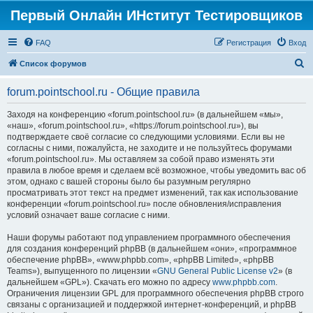
Первый Онлайн ИНститут Тестировщиков
FAQ
Регистрация
Вход
П
Список форумов
о
forum.pointschool.ru - Общие правила
и
с
Заходя на конференцию «forum.pointschool.ru» (в дальнейшем «мы»,
«наш», «forum.pointschool.ru», «https://forum.pointschool.ru»), вы
к
подтверждаете своё согласие со следующими условиями. Если вы не
согласны с ними, пожалуйста, не заходите и не пользуйтесь форумами
«forum.pointschool.ru». Мы оставляем за собой право изменять эти
правила в любое время и сделаем всё возможное, чтобы уведомить вас об
этом, однако с вашей стороны было бы разумным регулярно
просматривать этот текст на предмет изменений, так как использование
конференции «forum.pointschool.ru» после обновления/исправления
условий означает ваше согласие с ними.
Наши форумы работают под управлением программного обеспечения
для создания конференций phpBB (в дальнейшем «они», «программное
обеспечение phpBB», «www.phpbb.com», «phpBB Limited», «phpBB
Teams»), выпущенного по лицензии «
GNU General Public License v2
» (в
дальнейшем «GPL»). Скачать его можно по адресу
www.phpbb.com
.
Ограничения лицензии GPL для программного обеспечения phpBB строго
связаны с организацией и поддержкой интернет-конференций, и phpBB