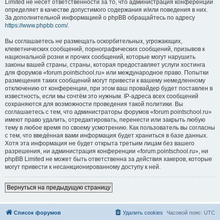
Limited не несёт ответственности за то, что администрация конференций
определяет в качестве допустимого содержания и/или поведения в них.
За дополнительной информацией о phpBB обращайтесь по адресу
https://www.phpbb.com/
.
Вы соглашаетесь не размещать оскорбительных, угрожающих,
клеветнических сообщений, порнографических сообщений, призывов к
национальной розни и прочих сообщений, которые могут нарушить
законы вашей страны, страны, которая предоставляет услуги хостинга
для форумов «forum.pointschool.ru» или международное право. Попытки
размещения таких сообщений могут привести к вашему немедленному
отключению от конференции, при этом ваш провайдер будет поставлен в
известность, если мы сочтём это нужным. IP-адреса всех сообщений
сохраняются для возможности проведения такой политики. Вы
соглашаетесь с тем, что администраторы форумов «forum.pointschool.ru»
имеют право удалить, отредактировать, перенести или закрыть любую
тему в любое время по своему усмотрению. Как пользователь вы согласны
с тем, что введённая вами информация будет храниться в базе данных.
Хотя эта информация не будет открыта третьим лицам без вашего
разрешения, ни администрация конференции «forum.pointschool.ru», ни
phpBB Limited не может быть ответственна за действия хакеров, которые
могут привести к несанкционированному доступу к ней.
Вернуться на предыдущую страницу
Список форумов
Удалить cookies
Часовой пояс:
UTC