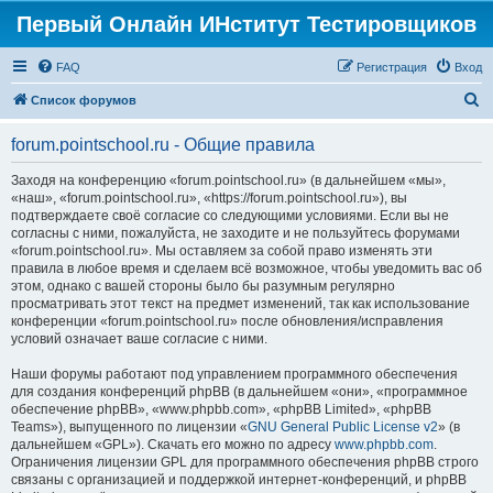
Первый Онлайн ИНститут Тестировщиков
FAQ
Регистрация
Вход
П
Список форумов
о
forum.pointschool.ru - Общие правила
и
с
Заходя на конференцию «forum.pointschool.ru» (в дальнейшем «мы»,
«наш», «forum.pointschool.ru», «https://forum.pointschool.ru»), вы
к
подтверждаете своё согласие со следующими условиями. Если вы не
согласны с ними, пожалуйста, не заходите и не пользуйтесь форумами
«forum.pointschool.ru». Мы оставляем за собой право изменять эти
правила в любое время и сделаем всё возможное, чтобы уведомить вас об
этом, однако с вашей стороны было бы разумным регулярно
просматривать этот текст на предмет изменений, так как использование
конференции «forum.pointschool.ru» после обновления/исправления
условий означает ваше согласие с ними.
Наши форумы работают под управлением программного обеспечения
для создания конференций phpBB (в дальнейшем «они», «программное
обеспечение phpBB», «www.phpbb.com», «phpBB Limited», «phpBB
Teams»), выпущенного по лицензии «
GNU General Public License v2
» (в
дальнейшем «GPL»). Скачать его можно по адресу
www.phpbb.com
.
Ограничения лицензии GPL для программного обеспечения phpBB строго
связаны с организацией и поддержкой интернет-конференций, и phpBB