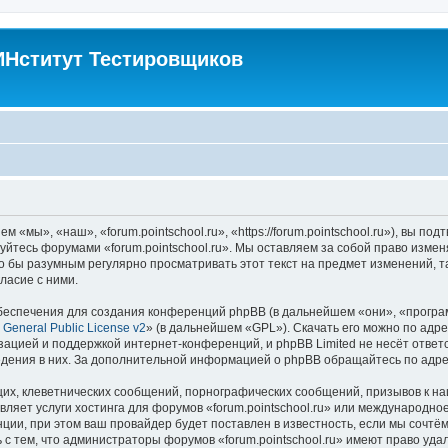
Нститут Тестировщиков
м «мы», «наш», «forum.pointschool.ru», «https://forum.pointschool.ru»), вы 
зуйтесь форумами «forum.pointschool.ru». Мы оставляем за собой право изме
о бы разумным регулярно просматривать этот текст на предмет изменений, та
ласие с ними.
еспечения для создания конференций phpBB (в дальнейшем «они», «програ
General Public License v2
» (в дальнейшем «GPL»). Скачать его можно по адр
зацией и поддержкой интернет-конференций, и phpBB Limited не несёт ответ
ведения в них. За дополнительной информацией о phpBB обращайтесь по адр
их, клеветнических сообщений, порнографических сообщений, призывов к на
вляет услуги хостинга для форумов «forum.pointschool.ru» или международн
ии, при этом ваш провайдер будет поставлен в известность, если мы сочтём
с тем, что администраторы форумов «forum.pointschool.ru» имеют право уда