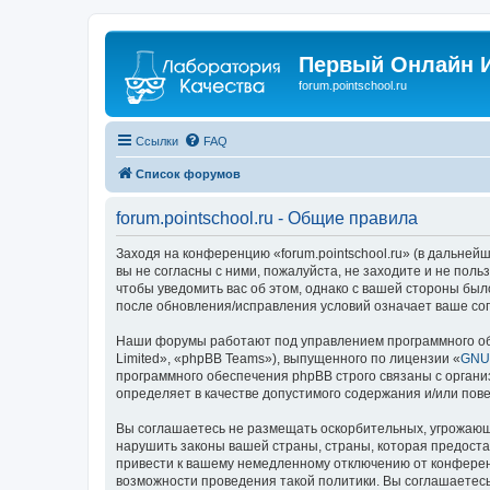
Первый Онлайн И
forum.pointschool.ru
Ссылки
FAQ
Список форумов
forum.pointschool.ru - Общие правила
Заходя на конференцию «forum.pointschool.ru» (в дальнейше
вы не согласны с ними, пожалуйста, не заходите и не поль
чтобы уведомить вас об этом, однако с вашей стороны был
после обновления/исправления условий означает ваше сог
Наши форумы работают под управлением программного об
Limited», «phpBB Teams»), выпущенного по лицензии «
GNU 
программного обеспечения phpBB строго связаны с органи
определяет в качестве допустимого содержания и/или по
Вы соглашаетесь не размещать оскорбительных, угрожающ
нарушить законы вашей страны, страны, которая предоста
привести к вашему немедленному отключению от конференц
возможности проведения такой политики. Вы соглашаетесь 