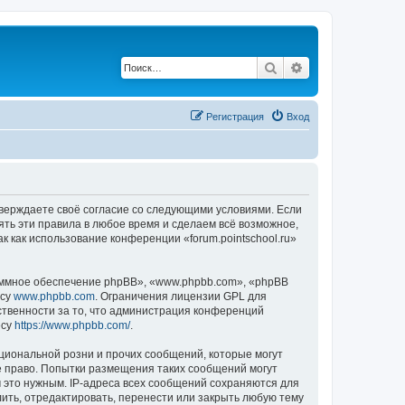
Поиск
Расширенный по
Регистрация
Вход
подтверждаете своё согласие со следующими условиями. Если
нять эти правила в любое время и сделаем всё возможное,
к как использование конференции «forum.pointschool.ru»
ммное обеспечение phpBB», «www.phpbb.com», «phpBB
есу
www.phpbb.com
. Ограничения лицензии GPL для
ственности за то, что администрация конференций
есу
https://www.phpbb.com/
.
циональной розни и прочих сообщений, которые могут
ое право. Попытки размещения таких сообщений могут
 это нужным. IP-адреса всех сообщений сохраняются для
лить, отредактировать, перенести или закрыть любую тему