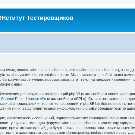
Нститут Тестировщиков
м «мы», «наш», «forum.pointschool.ru», «https://forum.pointschool.ru»), вы 
зуйтесь форумами «forum.pointschool.ru». Мы оставляем за собой право изме
о бы разумным регулярно просматривать этот текст на предмет изменений, та
ласие с ними.
еспечения для создания конференций phpBB (в дальнейшем «они», «програ
General Public License v2
» (в дальнейшем «GPL»). Скачать его можно по адр
зацией и поддержкой интернет-конференций, и phpBB Limited не несёт ответ
ведения в них. За дополнительной информацией о phpBB обращайтесь по адр
их, клеветнических сообщений, порнографических сообщений, призывов к на
вляет услуги хостинга для форумов «forum.pointschool.ru» или международн
ии, при этом ваш провайдер будет поставлен в известность, если мы сочтём
с тем, что администраторы форумов «forum.pointschool.ru» имеют право уда