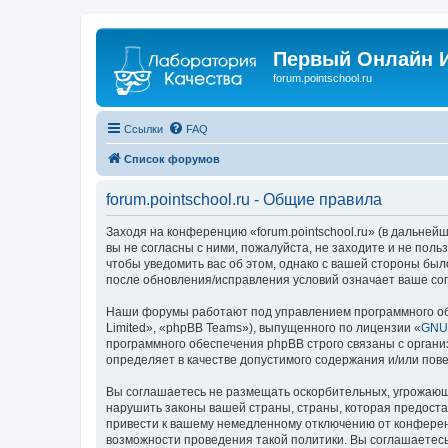
Первый Онлайн И
forum.pointschool.ru
Ссылки
FAQ
Список форумов
forum.pointschool.ru - Общие правила
Заходя на конференцию «forum.pointschool.ru» (в дальнейше
вы не согласны с ними, пожалуйста, не заходите и не поль
чтобы уведомить вас об этом, однако с вашей стороны был
после обновления/исправления условий означает ваше сог
Наши форумы работают под управлением программного об
Limited», «phpBB Teams»), выпущенного по лицензии «
GNU 
программного обеспечения phpBB строго связаны с органи
определяет в качестве допустимого содержания и/или по
Вы соглашаетесь не размещать оскорбительных, угрожающ
нарушить законы вашей страны, страны, которая предоста
привести к вашему немедленному отключению от конференц
возможности проведения такой политики. Вы соглашаетесь 