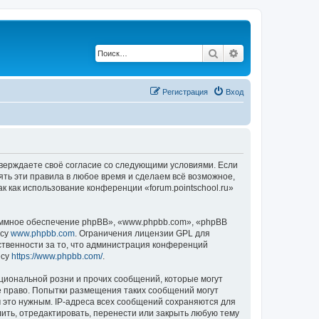
Поиск
Расширенный по
Регистрация
Вход
подтверждаете своё согласие со следующими условиями. Если
нять эти правила в любое время и сделаем всё возможное,
к как использование конференции «forum.pointschool.ru»
ммное обеспечение phpBB», «www.phpbb.com», «phpBB
есу
www.phpbb.com
. Ограничения лицензии GPL для
ственности за то, что администрация конференций
есу
https://www.phpbb.com/
.
циональной розни и прочих сообщений, которые могут
ое право. Попытки размещения таких сообщений могут
 это нужным. IP-адреса всех сообщений сохраняются для
лить, отредактировать, перенести или закрыть любую тему