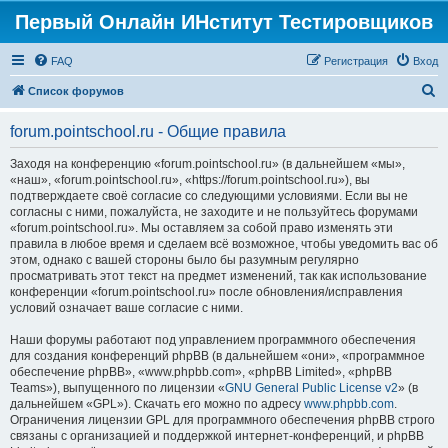
Первый Онлайн ИНститут Тестировщиков
FAQ
Регистрация
Вход
П
Список форумов
о
forum.pointschool.ru - Общие правила
и
с
Заходя на конференцию «forum.pointschool.ru» (в дальнейшем «мы»,
«наш», «forum.pointschool.ru», «https://forum.pointschool.ru»), вы
к
подтверждаете своё согласие со следующими условиями. Если вы не
согласны с ними, пожалуйста, не заходите и не пользуйтесь форумами
«forum.pointschool.ru». Мы оставляем за собой право изменять эти
правила в любое время и сделаем всё возможное, чтобы уведомить вас об
этом, однако с вашей стороны было бы разумным регулярно
просматривать этот текст на предмет изменений, так как использование
конференции «forum.pointschool.ru» после обновления/исправления
условий означает ваше согласие с ними.
Наши форумы работают под управлением программного обеспечения
для создания конференций phpBB (в дальнейшем «они», «программное
обеспечение phpBB», «www.phpbb.com», «phpBB Limited», «phpBB
Teams»), выпущенного по лицензии «
GNU General Public License v2
» (в
дальнейшем «GPL»). Скачать его можно по адресу
www.phpbb.com
.
Ограничения лицензии GPL для программного обеспечения phpBB строго
связаны с организацией и поддержкой интернет-конференций, и phpBB