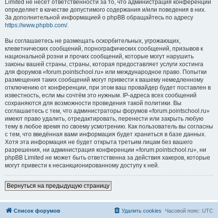
Limited не несёт ответственности за то, что администрация конференций
определяет в качестве допустимого содержания и/или поведения в них.
За дополнительной информацией о phpBB обращайтесь по адресу
https://www.phpbb.com/
.
Вы соглашаетесь не размещать оскорбительных, угрожающих,
клеветнических сообщений, порнографических сообщений, призывов к
национальной розни и прочих сообщений, которые могут нарушить
законы вашей страны, страны, которая предоставляет услуги хостинга
для форумов «forum.pointschool.ru» или международное право. Попытки
размещения таких сообщений могут привести к вашему немедленному
отключению от конференции, при этом ваш провайдер будет поставлен в
известность, если мы сочтём это нужным. IP-адреса всех сообщений
сохраняются для возможности проведения такой политики. Вы
соглашаетесь с тем, что администраторы форумов «forum.pointschool.ru»
имеют право удалить, отредактировать, перенести или закрыть любую
тему в любое время по своему усмотрению. Как пользователь вы согласны
с тем, что введённая вами информация будет храниться в базе данных.
Хотя эта информация не будет открыта третьим лицам без вашего
разрешения, ни администрация конференции «forum.pointschool.ru», ни
phpBB Limited не может быть ответственна за действия хакеров, которые
могут привести к несанкционированному доступу к ней.
Вернуться на предыдущую страницу
Список форумов
Удалить cookies
Часовой пояс:
UTC