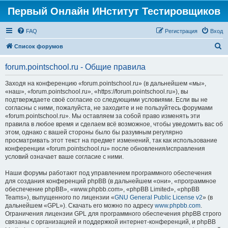
Первый Онлайн ИНститут Тестировщиков
FAQ
Регистрация
Вход
П
Список форумов
о
forum.pointschool.ru - Общие правила
и
с
Заходя на конференцию «forum.pointschool.ru» (в дальнейшем «мы»,
«наш», «forum.pointschool.ru», «https://forum.pointschool.ru»), вы
к
подтверждаете своё согласие со следующими условиями. Если вы не
согласны с ними, пожалуйста, не заходите и не пользуйтесь форумами
«forum.pointschool.ru». Мы оставляем за собой право изменять эти
правила в любое время и сделаем всё возможное, чтобы уведомить вас об
этом, однако с вашей стороны было бы разумным регулярно
просматривать этот текст на предмет изменений, так как использование
конференции «forum.pointschool.ru» после обновления/исправления
условий означает ваше согласие с ними.
Наши форумы работают под управлением программного обеспечения
для создания конференций phpBB (в дальнейшем «они», «программное
обеспечение phpBB», «www.phpbb.com», «phpBB Limited», «phpBB
Teams»), выпущенного по лицензии «
GNU General Public License v2
» (в
дальнейшем «GPL»). Скачать его можно по адресу
www.phpbb.com
.
Ограничения лицензии GPL для программного обеспечения phpBB строго
связаны с организацией и поддержкой интернет-конференций, и phpBB