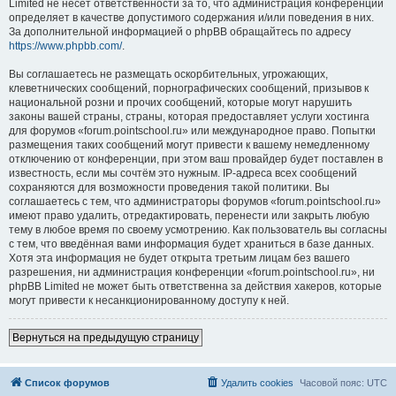
Limited не несёт ответственности за то, что администрация конференций
определяет в качестве допустимого содержания и/или поведения в них.
За дополнительной информацией о phpBB обращайтесь по адресу
https://www.phpbb.com/
.
Вы соглашаетесь не размещать оскорбительных, угрожающих,
клеветнических сообщений, порнографических сообщений, призывов к
национальной розни и прочих сообщений, которые могут нарушить
законы вашей страны, страны, которая предоставляет услуги хостинга
для форумов «forum.pointschool.ru» или международное право. Попытки
размещения таких сообщений могут привести к вашему немедленному
отключению от конференции, при этом ваш провайдер будет поставлен в
известность, если мы сочтём это нужным. IP-адреса всех сообщений
сохраняются для возможности проведения такой политики. Вы
соглашаетесь с тем, что администраторы форумов «forum.pointschool.ru»
имеют право удалить, отредактировать, перенести или закрыть любую
тему в любое время по своему усмотрению. Как пользователь вы согласны
с тем, что введённая вами информация будет храниться в базе данных.
Хотя эта информация не будет открыта третьим лицам без вашего
разрешения, ни администрация конференции «forum.pointschool.ru», ни
phpBB Limited не может быть ответственна за действия хакеров, которые
могут привести к несанкционированному доступу к ней.
Вернуться на предыдущую страницу
Список форумов
Удалить cookies
Часовой пояс:
UTC