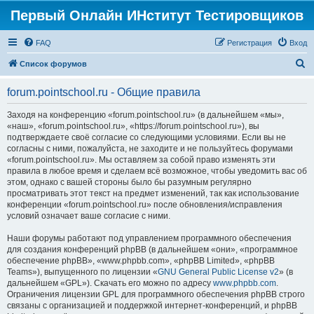
Первый Онлайн ИНститут Тестировщиков
FAQ
Регистрация
Вход
П
Список форумов
о
forum.pointschool.ru - Общие правила
и
с
Заходя на конференцию «forum.pointschool.ru» (в дальнейшем «мы»,
«наш», «forum.pointschool.ru», «https://forum.pointschool.ru»), вы
к
подтверждаете своё согласие со следующими условиями. Если вы не
согласны с ними, пожалуйста, не заходите и не пользуйтесь форумами
«forum.pointschool.ru». Мы оставляем за собой право изменять эти
правила в любое время и сделаем всё возможное, чтобы уведомить вас об
этом, однако с вашей стороны было бы разумным регулярно
просматривать этот текст на предмет изменений, так как использование
конференции «forum.pointschool.ru» после обновления/исправления
условий означает ваше согласие с ними.
Наши форумы работают под управлением программного обеспечения
для создания конференций phpBB (в дальнейшем «они», «программное
обеспечение phpBB», «www.phpbb.com», «phpBB Limited», «phpBB
Teams»), выпущенного по лицензии «
GNU General Public License v2
» (в
дальнейшем «GPL»). Скачать его можно по адресу
www.phpbb.com
.
Ограничения лицензии GPL для программного обеспечения phpBB строго
связаны с организацией и поддержкой интернет-конференций, и phpBB