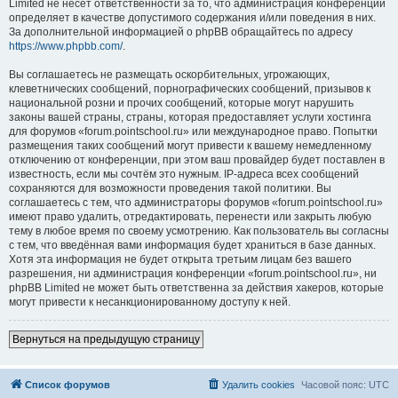
Limited не несёт ответственности за то, что администрация конференций
определяет в качестве допустимого содержания и/или поведения в них.
За дополнительной информацией о phpBB обращайтесь по адресу
https://www.phpbb.com/
.
Вы соглашаетесь не размещать оскорбительных, угрожающих,
клеветнических сообщений, порнографических сообщений, призывов к
национальной розни и прочих сообщений, которые могут нарушить
законы вашей страны, страны, которая предоставляет услуги хостинга
для форумов «forum.pointschool.ru» или международное право. Попытки
размещения таких сообщений могут привести к вашему немедленному
отключению от конференции, при этом ваш провайдер будет поставлен в
известность, если мы сочтём это нужным. IP-адреса всех сообщений
сохраняются для возможности проведения такой политики. Вы
соглашаетесь с тем, что администраторы форумов «forum.pointschool.ru»
имеют право удалить, отредактировать, перенести или закрыть любую
тему в любое время по своему усмотрению. Как пользователь вы согласны
с тем, что введённая вами информация будет храниться в базе данных.
Хотя эта информация не будет открыта третьим лицам без вашего
разрешения, ни администрация конференции «forum.pointschool.ru», ни
phpBB Limited не может быть ответственна за действия хакеров, которые
могут привести к несанкционированному доступу к ней.
Вернуться на предыдущую страницу
Список форумов
Удалить cookies
Часовой пояс:
UTC