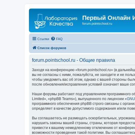
Первый Онлайн И
forum.pointschool.ru
Ссылки
FAQ
Список форумов
forum.pointschool.ru - Общие правила
Заходя на конференцию «forum.pointschool.ru» (в дальнейше
вы не согласны с ними, пожалуйста, не заходите и не поль
чтобы уведомить вас об этом, однако с вашей стороны был
после обновления/исправления условий означает ваше сог
Наши форумы работают под управлением программного об
Limited», «phpBB Teams»), выпущенного по лицензии «
GNU 
программного обеспечения phpBB строго связаны с органи
определяет в качестве допустимого содержания и/или по
Вы соглашаетесь не размещать оскорбительных, угрожающ
нарушить законы вашей страны, страны, которая предоста
привести к вашему немедленному отключению от конференц
возможности проведения такой политики. Вы соглашаетесь 