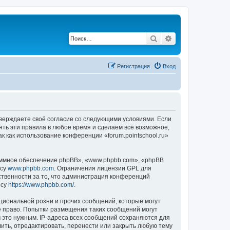
Поиск
Расширенный по
Регистрация
Вход
подтверждаете своё согласие со следующими условиями. Если
нять эти правила в любое время и сделаем всё возможное,
к как использование конференции «forum.pointschool.ru»
ммное обеспечение phpBB», «www.phpbb.com», «phpBB
есу
www.phpbb.com
. Ограничения лицензии GPL для
ственности за то, что администрация конференций
есу
https://www.phpbb.com/
.
циональной розни и прочих сообщений, которые могут
ое право. Попытки размещения таких сообщений могут
 это нужным. IP-адреса всех сообщений сохраняются для
лить, отредактировать, перенести или закрыть любую тему