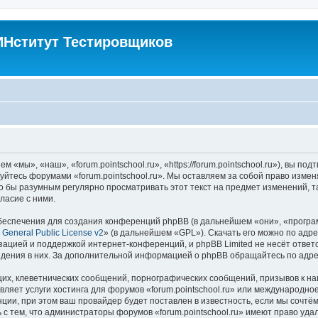
Нститут Тестировщиков
м «мы», «наш», «forum.pointschool.ru», «https://forum.pointschool.ru»), вы 
зуйтесь форумами «forum.pointschool.ru». Мы оставляем за собой право изме
о бы разумным регулярно просматривать этот текст на предмет изменений, та
ласие с ними.
еспечения для создания конференций phpBB (в дальнейшем «они», «програ
General Public License v2
» (в дальнейшем «GPL»). Скачать его можно по адр
зацией и поддержкой интернет-конференций, и phpBB Limited не несёт ответ
ведения в них. За дополнительной информацией о phpBB обращайтесь по адр
их, клеветнических сообщений, порнографических сообщений, призывов к на
вляет услуги хостинга для форумов «forum.pointschool.ru» или международн
ии, при этом ваш провайдер будет поставлен в известность, если мы сочтём
с тем, что администраторы форумов «forum.pointschool.ru» имеют право уда