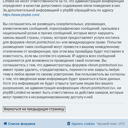
Limited не несёт ответственности за то, что администрация конференций
определяет в качестве допустимого содержания и/или поведения в них.
За дополнительной информацией о phpBB обращайтесь по адресу
https://www.phpbb.com/
.
Вы соглашаетесь не размещать оскорбительных, угрожающих,
клеветнических сообщений, порнографических сообщений, призывов к
национальной розни и прочих сообщений, которые могут нарушить
законы вашей страны, страны, которая предоставляет услуги хостинга
для форумов «forum.pointschool.ru» или международное право. Попытки
размещения таких сообщений могут привести к вашему немедленному
отключению от конференции, при этом ваш провайдер будет поставлен в
известность, если мы сочтём это нужным. IP-адреса всех сообщений
сохраняются для возможности проведения такой политики. Вы
соглашаетесь с тем, что администраторы форумов «forum.pointschool.ru»
имеют право удалить, отредактировать, перенести или закрыть любую
тему в любое время по своему усмотрению. Как пользователь вы согласны
с тем, что введённая вами информация будет храниться в базе данных.
Хотя эта информация не будет открыта третьим лицам без вашего
разрешения, ни администрация конференции «forum.pointschool.ru», ни
phpBB Limited не может быть ответственна за действия хакеров, которые
могут привести к несанкционированному доступу к ней.
Вернуться на предыдущую страницу
Список форумов
Удалить cookies
Часовой пояс:
UTC