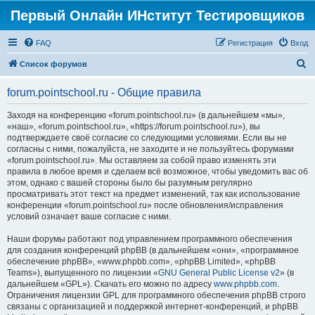
Первый Онлайн ИНститут Тестировщиков
FAQ
Регистрация
Вход
П
Список форумов
о
forum.pointschool.ru - Общие правила
и
с
Заходя на конференцию «forum.pointschool.ru» (в дальнейшем «мы»,
«наш», «forum.pointschool.ru», «https://forum.pointschool.ru»), вы
к
подтверждаете своё согласие со следующими условиями. Если вы не
согласны с ними, пожалуйста, не заходите и не пользуйтесь форумами
«forum.pointschool.ru». Мы оставляем за собой право изменять эти
правила в любое время и сделаем всё возможное, чтобы уведомить вас об
этом, однако с вашей стороны было бы разумным регулярно
просматривать этот текст на предмет изменений, так как использование
конференции «forum.pointschool.ru» после обновления/исправления
условий означает ваше согласие с ними.
Наши форумы работают под управлением программного обеспечения
для создания конференций phpBB (в дальнейшем «они», «программное
обеспечение phpBB», «www.phpbb.com», «phpBB Limited», «phpBB
Teams»), выпущенного по лицензии «
GNU General Public License v2
» (в
дальнейшем «GPL»). Скачать его можно по адресу
www.phpbb.com
.
Ограничения лицензии GPL для программного обеспечения phpBB строго
связаны с организацией и поддержкой интернет-конференций, и phpBB