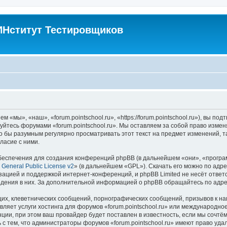
Нститут Тестировщиков
м «мы», «наш», «forum.pointschool.ru», «https://forum.pointschool.ru»), вы 
зуйтесь форумами «forum.pointschool.ru». Мы оставляем за собой право изме
о бы разумным регулярно просматривать этот текст на предмет изменений, та
ласие с ними.
еспечения для создания конференций phpBB (в дальнейшем «они», «програ
General Public License v2
» (в дальнейшем «GPL»). Скачать его можно по адр
зацией и поддержкой интернет-конференций, и phpBB Limited не несёт ответ
ведения в них. За дополнительной информацией о phpBB обращайтесь по адр
их, клеветнических сообщений, порнографических сообщений, призывов к на
вляет услуги хостинга для форумов «forum.pointschool.ru» или международн
ии, при этом ваш провайдер будет поставлен в известность, если мы сочтём
с тем, что администраторы форумов «forum.pointschool.ru» имеют право уда