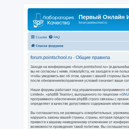
Первый Онлайн И
forum.pointschool.ru
Ссылки
FAQ
Список форумов
forum.pointschool.ru - Общие правила
Заходя на конференцию «forum.pointschool.ru» (в дальнейше
вы не согласны с ними, пожалуйста, не заходите и не поль
чтобы уведомить вас об этом, однако с вашей стороны был
после обновления/исправления условий означает ваше сог
Наши форумы работают под управлением программного об
Limited», «phpBB Teams»), выпущенного по лицензии «
GNU 
программного обеспечения phpBB строго связаны с органи
определяет в качестве допустимого содержания и/или по
Вы соглашаетесь не размещать оскорбительных, угрожающ
нарушить законы вашей страны, страны, которая предоста
привести к вашему немедленному отключению от конференц
возможности проведения такой политики. Вы соглашаетесь 