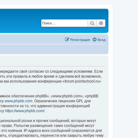
Поиск
Расширенный по
Регистрация
Вход
подтверждаете своё согласие со следующими условиями. Если
нять эти правила в любое время и сделаем всё возможное,
к как использование конференции «forum.pointschool.ru»
ммное обеспечение phpBB», «www.phpbb.com», «phpBB
есу
www.phpbb.com
. Ограничения лицензии GPL для
ственности за то, что администрация конференций
есу
https://www.phpbb.com/
.
циональной розни и прочих сообщений, которые могут
ое право. Попытки размещения таких сообщений могут
 это нужным. IP-адреса всех сообщений сохраняются для
лить, отредактировать, перенести или закрыть любую тему