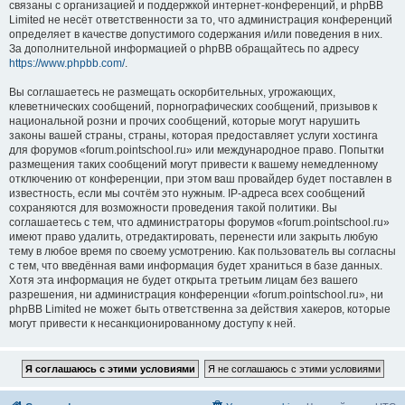
связаны с организацией и поддержкой интернет-конференций, и phpBB
Limited не несёт ответственности за то, что администрация конференций
определяет в качестве допустимого содержания и/или поведения в них.
За дополнительной информацией о phpBB обращайтесь по адресу
https://www.phpbb.com/
.
Вы соглашаетесь не размещать оскорбительных, угрожающих,
клеветнических сообщений, порнографических сообщений, призывов к
национальной розни и прочих сообщений, которые могут нарушить
законы вашей страны, страны, которая предоставляет услуги хостинга
для форумов «forum.pointschool.ru» или международное право. Попытки
размещения таких сообщений могут привести к вашему немедленному
отключению от конференции, при этом ваш провайдер будет поставлен в
известность, если мы сочтём это нужным. IP-адреса всех сообщений
сохраняются для возможности проведения такой политики. Вы
соглашаетесь с тем, что администраторы форумов «forum.pointschool.ru»
имеют право удалить, отредактировать, перенести или закрыть любую
тему в любое время по своему усмотрению. Как пользователь вы согласны
с тем, что введённая вами информация будет храниться в базе данных.
Хотя эта информация не будет открыта третьим лицам без вашего
разрешения, ни администрация конференции «forum.pointschool.ru», ни
phpBB Limited не может быть ответственна за действия хакеров, которые
могут привести к несанкционированному доступу к ней.