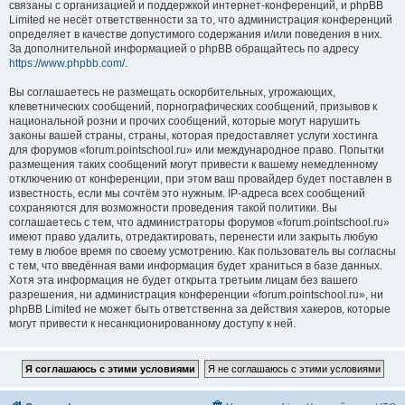
связаны с организацией и поддержкой интернет-конференций, и phpBB
Limited не несёт ответственности за то, что администрация конференций
определяет в качестве допустимого содержания и/или поведения в них.
За дополнительной информацией о phpBB обращайтесь по адресу
https://www.phpbb.com/
.
Вы соглашаетесь не размещать оскорбительных, угрожающих,
клеветнических сообщений, порнографических сообщений, призывов к
национальной розни и прочих сообщений, которые могут нарушить
законы вашей страны, страны, которая предоставляет услуги хостинга
для форумов «forum.pointschool.ru» или международное право. Попытки
размещения таких сообщений могут привести к вашему немедленному
отключению от конференции, при этом ваш провайдер будет поставлен в
известность, если мы сочтём это нужным. IP-адреса всех сообщений
сохраняются для возможности проведения такой политики. Вы
соглашаетесь с тем, что администраторы форумов «forum.pointschool.ru»
имеют право удалить, отредактировать, перенести или закрыть любую
тему в любое время по своему усмотрению. Как пользователь вы согласны
с тем, что введённая вами информация будет храниться в базе данных.
Хотя эта информация не будет открыта третьим лицам без вашего
разрешения, ни администрация конференции «forum.pointschool.ru», ни
phpBB Limited не может быть ответственна за действия хакеров, которые
могут привести к несанкционированному доступу к ней.