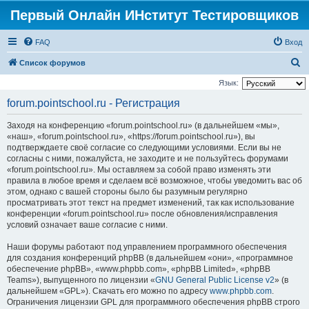
Первый Онлайн ИНститут Тестировщиков
FAQ
Вход
П
Список форумов
о
Язык:
и
forum.pointschool.ru - Регистрация
с
Заходя на конференцию «forum.pointschool.ru» (в дальнейшем «мы»,
к
«наш», «forum.pointschool.ru», «https://forum.pointschool.ru»), вы
подтверждаете своё согласие со следующими условиями. Если вы не
согласны с ними, пожалуйста, не заходите и не пользуйтесь форумами
«forum.pointschool.ru». Мы оставляем за собой право изменять эти
правила в любое время и сделаем всё возможное, чтобы уведомить вас об
этом, однако с вашей стороны было бы разумным регулярно
просматривать этот текст на предмет изменений, так как использование
конференции «forum.pointschool.ru» после обновления/исправления
условий означает ваше согласие с ними.
Наши форумы работают под управлением программного обеспечения
для создания конференций phpBB (в дальнейшем «они», «программное
обеспечение phpBB», «www.phpbb.com», «phpBB Limited», «phpBB
Teams»), выпущенного по лицензии «
GNU General Public License v2
» (в
дальнейшем «GPL»). Скачать его можно по адресу
www.phpbb.com
.
Ограничения лицензии GPL для программного обеспечения phpBB строго