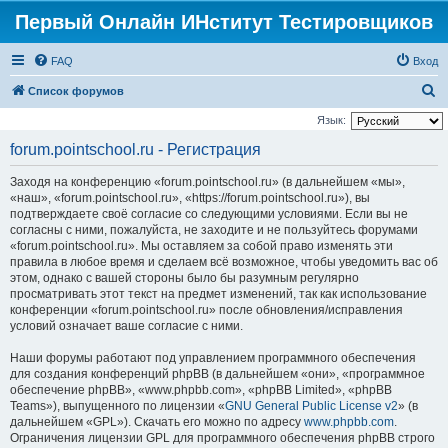
Первый Онлайн ИНститут Тестировщиков
FAQ
Вход
П
Список форумов
о
Язык:
и
forum.pointschool.ru - Регистрация
с
Заходя на конференцию «forum.pointschool.ru» (в дальнейшем «мы»,
к
«наш», «forum.pointschool.ru», «https://forum.pointschool.ru»), вы
подтверждаете своё согласие со следующими условиями. Если вы не
согласны с ними, пожалуйста, не заходите и не пользуйтесь форумами
«forum.pointschool.ru». Мы оставляем за собой право изменять эти
правила в любое время и сделаем всё возможное, чтобы уведомить вас об
этом, однако с вашей стороны было бы разумным регулярно
просматривать этот текст на предмет изменений, так как использование
конференции «forum.pointschool.ru» после обновления/исправления
условий означает ваше согласие с ними.
Наши форумы работают под управлением программного обеспечения
для создания конференций phpBB (в дальнейшем «они», «программное
обеспечение phpBB», «www.phpbb.com», «phpBB Limited», «phpBB
Teams»), выпущенного по лицензии «
GNU General Public License v2
» (в
дальнейшем «GPL»). Скачать его можно по адресу
www.phpbb.com
.
Ограничения лицензии GPL для программного обеспечения phpBB строго