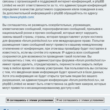
связаны с организацией и поддержкой интернет-конференций, и phpBB
Limited не несёт ответственности за то, что администрация конференций
определяет в качестве допустимого содержания и/или поведения в них.
За дополнительной информацией о phpBB обращайтесь по адресу
https://www.phpbb.com/
.
Вы соглашаетесь не размещать оскорбительных, угрожающих,
клеветнических сообщений, порнографических сообщений, призывов к
национальной розни и прочих сообщений, которые могут нарушить
законы вашей страны, страны, которая предоставляет услуги хостинга
для форумов «forum.pointschool.ru» или международное право. Попытки
размещения таких сообщений могут привести к вашему немедленному
отключению от конференции, при этом ваш провайдер будет поставлен в
известность, если мы сочтём это нужным. IP-адреса всех сообщений
сохраняются для возможности проведения такой политики. Вы
соглашаетесь с тем, что администраторы форумов «forum.pointschool.ru»
имеют право удалить, отредактировать, перенести или закрыть любую
тему в любое время по своему усмотрению. Как пользователь вы согласны
с тем, что введённая вами информация будет храниться в базе данных.
Хотя эта информация не будет открыта третьим лицам без вашего
разрешения, ни администрация конференции «forum.pointschool.ru», ни
phpBB Limited не может быть ответственна за действия хакеров, которые
могут привести к несанкционированному доступу к ней.