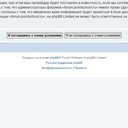
ии, при этом ваш провайдер будет поставлен в известность, если мы сочтём
с тем, что администраторы форумов «forum.pointschool.ru» имеют право уда
 согласны с тем, что введённая вами информация будет храниться в базе да
и «forum.pointschool.ru», ни phpBB Limited не может быть ответственна за 
Создано на основе
phpBB
® Forum Software © phpBB Limited
Русская поддержка phpBB
Конфиденциальность
|
Правила