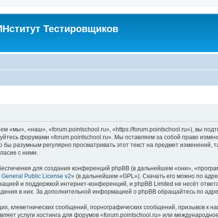
Нститут Тестировщиков
м «мы», «наш», «forum.pointschool.ru», «https://forum.pointschool.ru»), вы 
зуйтесь форумами «forum.pointschool.ru». Мы оставляем за собой право изме
о бы разумным регулярно просматривать этот текст на предмет изменений, та
ласие с ними.
еспечения для создания конференций phpBB (в дальнейшем «они», «програ
General Public License v2
» (в дальнейшем «GPL»). Скачать его можно по адр
зацией и поддержкой интернет-конференций, и phpBB Limited не несёт ответ
ведения в них. За дополнительной информацией о phpBB обращайтесь по адр
их, клеветнических сообщений, порнографических сообщений, призывов к на
вляет услуги хостинга для форумов «forum.pointschool.ru» или международн