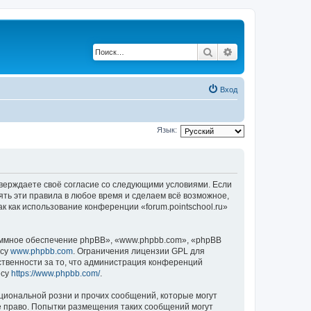
Поиск
Расширенный по
Вход
Язык:
подтверждаете своё согласие со следующими условиями. Если
нять эти правила в любое время и сделаем всё возможное,
к как использование конференции «forum.pointschool.ru»
ммное обеспечение phpBB», «www.phpbb.com», «phpBB
есу
www.phpbb.com
. Ограничения лицензии GPL для
ственности за то, что администрация конференций
есу
https://www.phpbb.com/
.
циональной розни и прочих сообщений, которые могут
ое право. Попытки размещения таких сообщений могут