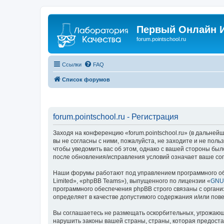
Первый Онлайн И
forum.pointschool.ru
Ссылки
FAQ
Список форумов
forum.pointschool.ru - Регистрация
Заходя на конференцию «forum.pointschool.ru» (в дальнейше
вы не согласны с ними, пожалуйста, не заходите и не поль
чтобы уведомить вас об этом, однако с вашей стороны был
после обновления/исправления условий означает ваше сог
Наши форумы работают под управлением программного об
Limited», «phpBB Teams»), выпущенного по лицензии «
GNU 
программного обеспечения phpBB строго связаны с органи
определяет в качестве допустимого содержания и/или по
Вы соглашаетесь не размещать оскорбительных, угрожающ
нарушить законы вашей страны, страны, которая предоста