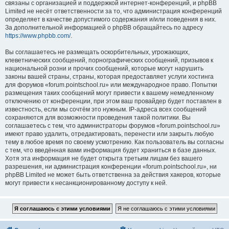
связаны с организацией и поддержкой интернет-конференций, и phpBB
Limited не несёт ответственности за то, что администрация конференций
определяет в качестве допустимого содержания и/или поведения в них.
За дополнительной информацией о phpBB обращайтесь по адресу
https://www.phpbb.com/
.
Вы соглашаетесь не размещать оскорбительных, угрожающих,
клеветнических сообщений, порнографических сообщений, призывов к
национальной розни и прочих сообщений, которые могут нарушить
законы вашей страны, страны, которая предоставляет услуги хостинга
для форумов «forum.pointschool.ru» или международное право. Попытки
размещения таких сообщений могут привести к вашему немедленному
отключению от конференции, при этом ваш провайдер будет поставлен в
известность, если мы сочтём это нужным. IP-адреса всех сообщений
сохраняются для возможности проведения такой политики. Вы
соглашаетесь с тем, что администраторы форумов «forum.pointschool.ru»
имеют право удалить, отредактировать, перенести или закрыть любую
тему в любое время по своему усмотрению. Как пользователь вы согласны
с тем, что введённая вами информация будет храниться в базе данных.
Хотя эта информация не будет открыта третьим лицам без вашего
разрешения, ни администрация конференции «forum.pointschool.ru», ни
phpBB Limited не может быть ответственна за действия хакеров, которые
могут привести к несанкционированному доступу к ней.