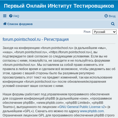
Первый Онлайн ИНститут Тестировщиков
FAQ
Вход
П
Список форумов
о
Язык:
и
forum.pointschool.ru - Регистрация
с
Заходя на конференцию «forum.pointschool.ru» (в дальнейшем «мы»,
к
«наш», «forum.pointschool.ru», «https://forum.pointschool.ru»), вы
подтверждаете своё согласие со следующими условиями. Если вы не
согласны с ними, пожалуйста, не заходите и не пользуйтесь форумами
«forum.pointschool.ru». Мы оставляем за собой право изменять эти
правила в любое время и сделаем всё возможное, чтобы уведомить вас об
этом, однако с вашей стороны было бы разумным регулярно
просматривать этот текст на предмет изменений, так как использование
конференции «forum.pointschool.ru» после обновления/исправления
условий означает ваше согласие с ними.
Наши форумы работают под управлением программного обеспечения
для создания конференций phpBB (в дальнейшем «они», «программное
обеспечение phpBB», «www.phpbb.com», «phpBB Limited», «phpBB
Teams»), выпущенного по лицензии «
GNU General Public License v2
» (в
дальнейшем «GPL»). Скачать его можно по адресу
www.phpbb.com
.
Ограничения лицензии GPL для программного обеспечения phpBB строго