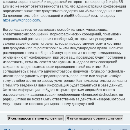
связаны с организацией и поддержкой интернет-конференций, и phpBB
Limited не несёт ответственности за то, что администрация конференций
определяет в качестве допустимого содержания и/или поведения в них.
За дополнительной информацией о phpBB обращайтесь по адресу
https://www.phpbb.com/
.
Вы соглашаетесь не размещать оскорбительных, угрожающих,
клеветнических сообщений, порнографических сообщений, призывов к
национальной розни и прочих сообщений, которые могут нарушить
законы вашей страны, страны, которая предоставляет услуги хостинга
для форумов «forum.pointschool.ru» или международное право. Попытки
размещения таких сообщений могут привести к вашему немедленному
отключению от конференции, при этом ваш провайдер будет поставлен в
известность, если мы сочтём это нужным. IP-адреса всех сообщений
сохраняются для возможности проведения такой политики. Вы
соглашаетесь с тем, что администраторы форумов «forum.pointschool.ru»
имеют право удалить, отредактировать, перенести или закрыть любую
тему в любое время по своему усмотрению. Как пользователь вы согласны
с тем, что введённая вами информация будет храниться в базе данных.
Хотя эта информация не будет открыта третьим лицам без вашего
разрешения, ни администрация конференции «forum.pointschool.ru», ни
phpBB Limited не может быть ответственна за действия хакеров, которые
могут привести к несанкционированному доступу к ней.