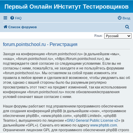
Первый Онлайн ИНститут Тестировщиков
FAQ
Вход
П
Список форумов
о
Язык:
и
forum.pointschool.ru - Регистрация
с
Заходя на конференцию «forum.pointschool.ru» (в дальнейшем «мы»,
к
«наш», «forum.pointschool.ru», «https://forum.pointschool.ru»), вы
подтверждаете своё согласие со следующими условиями. Если вы не
согласны с ними, пожалуйста, не заходите и не пользуйтесь форумами
«forum.pointschool.ru». Мы оставляем за собой право изменять эти
правила в любое время и сделаем всё возможное, чтобы уведомить вас об
этом, однако с вашей стороны было бы разумным регулярно
просматривать этот текст на предмет изменений, так как использование
конференции «forum.pointschool.ru» после обновления/исправления
условий означает ваше согласие с ними.
Наши форумы работают под управлением программного обеспечения
для создания конференций phpBB (в дальнейшем «они», «программное
обеспечение phpBB», «www.phpbb.com», «phpBB Limited», «phpBB
Teams»), выпущенного по лицензии «
GNU General Public License v2
» (в
дальнейшем «GPL»). Скачать его можно по адресу
www.phpbb.com
.
Ограничения лицензии GPL для программного обеспечения phpBB строго