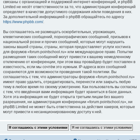
связаны с организацией и поддержкой интернет-конференций, и phpBB
Limited не несёт ответственности за то, что администрация конференций
определяет в качестве допустимого содержания и/или поведения в них.
За дополнительной информацией о phpBB обращайтесь по адресу
https://www.phpbb.com/
.
Вы соглашаетесь не размещать оскорбительных, угрожающих,
клеветнических сообщений, порнографических сообщений, призывов к
национальной розни и прочих сообщений, которые могут нарушить
законы вашей страны, страны, которая предоставляет услуги хостинга
для форумов «forum.pointschool.ru» или международное право. Попытки
размещения таких сообщений могут привести к вашему немедленному
отключению от конференции, при этом ваш провайдер будет поставлен в
известность, если мы сочтём это нужным. IP-адреса всех сообщений
сохраняются для возможности проведения такой политики. Вы
соглашаетесь с тем, что администраторы форумов «forum.pointschool.ru»
имеют право удалить, отредактировать, перенести или закрыть любую
тему в любое время по своему усмотрению. Как пользователь вы согласны
с тем, что введённая вами информация будет храниться в базе данных.
Хотя эта информация не будет открыта третьим лицам без вашего
разрешения, ни администрация конференции «forum.pointschool.ru», ни
phpBB Limited не может быть ответственна за действия хакеров, которые
могут привести к несанкционированному доступу к ней.