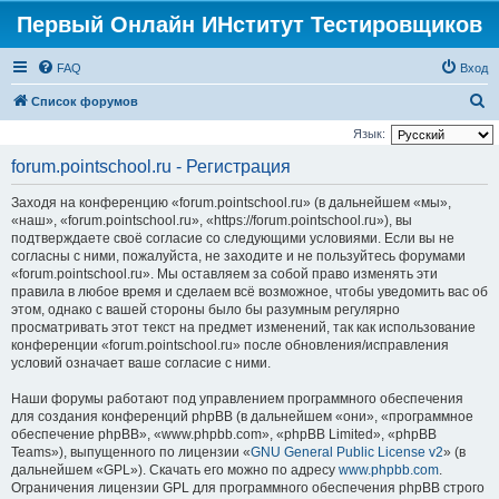
Первый Онлайн ИНститут Тестировщиков
FAQ
Вход
П
Список форумов
о
Язык:
и
forum.pointschool.ru - Регистрация
с
Заходя на конференцию «forum.pointschool.ru» (в дальнейшем «мы»,
к
«наш», «forum.pointschool.ru», «https://forum.pointschool.ru»), вы
подтверждаете своё согласие со следующими условиями. Если вы не
согласны с ними, пожалуйста, не заходите и не пользуйтесь форумами
«forum.pointschool.ru». Мы оставляем за собой право изменять эти
правила в любое время и сделаем всё возможное, чтобы уведомить вас об
этом, однако с вашей стороны было бы разумным регулярно
просматривать этот текст на предмет изменений, так как использование
конференции «forum.pointschool.ru» после обновления/исправления
условий означает ваше согласие с ними.
Наши форумы работают под управлением программного обеспечения
для создания конференций phpBB (в дальнейшем «они», «программное
обеспечение phpBB», «www.phpbb.com», «phpBB Limited», «phpBB
Teams»), выпущенного по лицензии «
GNU General Public License v2
» (в
дальнейшем «GPL»). Скачать его можно по адресу
www.phpbb.com
.
Ограничения лицензии GPL для программного обеспечения phpBB строго