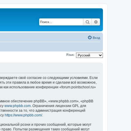
Поиск
Расширенный по
Вход
Язык:
подтверждаете своё согласие со следующими условиями. Если
нять эти правила в любое время и сделаем всё возможное,
к как использование конференции «forum.pointschool.ru»
ммное обеспечение phpBB», «www.phpbb.com», «phpBB
есу
www.phpbb.com
. Ограничения лицензии GPL для
ственности за то, что администрация конференций
есу
https://www.phpbb.com/
.
циональной розни и прочих сообщений, которые могут
ое право. Попытки размещения таких сообщений могут