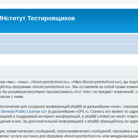
Нститут Тестировщиков
м «мы», «наш», «forum.pointschool.ru», «https://forum.pointschool.ru»), вы 
зуйтесь форумами «forum.pointschool.ru». Мы оставляем за собой право изме
о бы разумным регулярно просматривать этот текст на предмет изменений, та
ласие с ними.
еспечения для создания конференций phpBB (в дальнейшем «они», «програ
General Public License v2
» (в дальнейшем «GPL»). Скачать его можно по адр
зацией и поддержкой интернет-конференций, и phpBB Limited не несёт ответ
ведения в них. За дополнительной информацией о phpBB обращайтесь по адр
их, клеветнических сообщений, порнографических сообщений, призывов к на
вляет услуги хостинга для форумов «forum.pointschool.ru» или международн