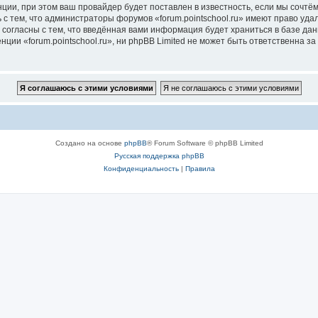
ии, при этом ваш провайдер будет поставлен в известность, если мы сочтём
с тем, что администраторы форумов «forum.pointschool.ru» имеют право уда
 согласны с тем, что введённая вами информация будет храниться в базе да
и «forum.pointschool.ru», ни phpBB Limited не может быть ответственна за 
Создано на основе
phpBB
® Forum Software © phpBB Limited
Русская поддержка phpBB
Конфиденциальность
|
Правила