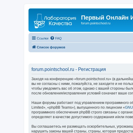
Первый Онлайн И
forum.pointschool.ru
Ссылки
FAQ
Список форумов
forum.pointschool.ru - Регистрация
Заходя на конференцию «forum.pointschool.ru» (в дальнейше
вы не согласны с ними, пожалуйста, не заходите и не поль
чтобы уведомить вас об этом, однако с вашей стороны был
после обновления/исправления условий означает ваше сог
Наши форумы работают под управлением программного об
Limited», «phpBB Teams»), выпущенного по лицензии «
GNU 
программного обеспечения phpBB строго связаны с органи
определяет в качестве допустимого содержания и/или по
Вы соглашаетесь не размещать оскорбительных, угрожающ
нарушить законы вашей страны, страны, которая предоста