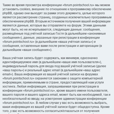
Также во время просмотра конференции «forum.pointschool.ru» мы можем
установить cookies, внешние по отношению к программному обеспечению
phpBB, однако они выходят за рамки этого документа, целью которого
является рассмотрение страниц, созданных исключительно программным
обеспечением phpBB. Вторым источником получения вашей информации
являются данные, которые вы отправляете на форум. Этими данными
могут быть, но не исчерпываются, следующие данные: сообщения,
размещённые под учётной записью Гостя (в дальнейшем «анонимные
сообщения»), данные, указанные при регистрации в конференции
«forum.pointschool.ru» (в дальнейшем «ваша учётная запись») и
сообщения, оставленные вами после регистрации и авторизации (в
дальнейшем «ваши сообщения»).
Ваша учётная запись будет содержать, как минимум, однозначно
идентифицируемое имя (в дальнейшем «ваше имя пользователя»),
индивидуальный пароль для входа под вашей учётной записью (далее
«ваш пароль») и реальный адрес email (в дальнейшем «ваш адрес
email»). Ваша информация из вашей учётной записи на форумах
«forum.pointschool.ru» охраняется законами о защите компьютерной
информации, применяемыми в стране, предоставляющей нам услуги
хостинга. Любая информация, запрашиваемая при регистрации в
конференции «forum.pointschool.ru», кроме вашего имени пользователя,
вашего пароля и вашего адреса email, может быть как необходимой, так и
необязательной ко вводу, на усмотрение администрации конференции
«forum.pointschool.ru». В любом случае у вас есть возможность выбрать,
какая информация из вашей учётной записи будет общедоступна. Кроме
того, у вас есть возможность согласиться/отказаться от получения