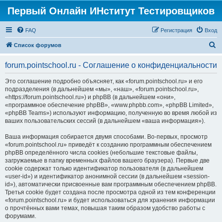
Первый Онлайн ИНститут Тестировщиков
FAQ
Регистрация
Вход
П
Список форумов
о
forum.pointschool.ru - Соглашение о конфиденциальности
и
с
Это соглашение подробно объясняет, как «forum.pointschool.ru» и его
подразделения (в дальнейшем «мы», «наш», «forum.pointschool.ru»,
к
«https://forum.pointschool.ru») и phpBB (в дальнейшем «они»,
«программное обеспечение phpBB», «www.phpbb.com», «phpBB Limited»,
«phpBB Teams») используют информацию, полученную во время любой из
ваших пользовательских сессий (в дальнейшем «ваша информация»).
Ваша информация собирается двумя способами. Во-первых, просмотр
«forum.pointschool.ru» приведёт к созданию программным обеспечением
phpBB определённого числа cookies (небольшие текстовые файлы,
загружаемые в папку временных файлов вашего браузера). Первые две
cookie содержат только идентификатор пользователя (в дальнейшем
«user-id») и идентификатор анонимной сессии (в дальнейшем «session-
id»), автоматически присвоенные вам программным обеспечением phpBB.
Третья cookie будет создана после просмотра одной из тем конференции
«forum.pointschool.ru» и будет использоваться для хранения информации
о прочтённых вами темах, повышая таким образом удобство работы с
форумами.