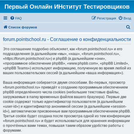
Первый Онлайн ИНститут Тестировщиков
FAQ
Регистрация
Вход
П
Список форумов
о
forum.pointschool.ru - Соглашение о конфиденциальности
и
с
Это соглашение подробно объясняет, как «forum.pointschool.ru» и его
подразделения (в дальнейшем «мы», «наш», «forum.pointschool.ru»,
к
«https://forum.pointschool.ru») и phpBB (в дальнейшем «они»,
«программное обеспечение phpBB», «www.phpbb.com», «phpBB Limited»,
«phpBB Teams») используют информацию, полученную во время любой из
ваших пользовательских сессий (в дальнейшем «ваша информация»).
Ваша информация собирается двумя способами. Во-первых, просмотр
«forum.pointschool.ru» приведёт к созданию программным обеспечением
phpBB определённого числа cookies (небольшие текстовые файлы,
загружаемые в папку временных файлов вашего браузера). Первые две
cookie содержат только идентификатор пользователя (в дальнейшем
«user-id») и идентификатор анонимной сессии (в дальнейшем «session-
id»), автоматически присвоенные вам программным обеспечением phpBB.
Третья cookie будет создана после просмотра одной из тем конференции
«forum.pointschool.ru» и будет использоваться для хранения информации
о прочтённых вами темах, повышая таким образом удобство работы с
форумами.