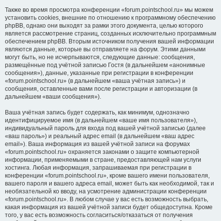
Также во время просмотра конференции «forum.pointschool.ru» мы можем
установить cookies, внешние по отношению к программному обеспечению
phpBB, однако они выходят за рамки этого документа, целью которого
является рассмотрение страниц, созданных исключительно программным
обеспечением phpBB. Вторым источником получения вашей информации
являются данные, которые вы отправляете на форум. Этими данными
могут быть, но не исчерпываются, следующие данные: сообщения,
размещённые под учётной записью Гостя (в дальнейшем «анонимные
сообщения»), данные, указанные при регистрации в конференции
«forum.pointschool.ru» (в дальнейшем «ваша учётная запись») и
сообщения, оставленные вами после регистрации и авторизации (в
дальнейшем «ваши сообщения»).
Ваша учётная запись будет содержать, как минимум, однозначно
идентифицируемое имя (в дальнейшем «ваше имя пользователя»),
индивидуальный пароль для входа под вашей учётной записью (далее
«ваш пароль») и реальный адрес email (в дальнейшем «ваш адрес
email»). Ваша информация из вашей учётной записи на форумах
«forum.pointschool.ru» охраняется законами о защите компьютерной
информации, применяемыми в стране, предоставляющей нам услуги
хостинга. Любая информация, запрашиваемая при регистрации в
конференции «forum.pointschool.ru», кроме вашего имени пользователя,
вашего пароля и вашего адреса email, может быть как необходимой, так и
необязательной ко вводу, на усмотрение администрации конференции
«forum.pointschool.ru». В любом случае у вас есть возможность выбрать,
какая информация из вашей учётной записи будет общедоступна. Кроме
того, у вас есть возможность согласиться/отказаться от получения