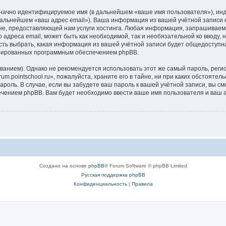
означно идентифицируемое имя (в дальнейшем «ваше имя пользователя»), ин
дальнейшем «ваш адрес email»). Ваша информация из вашей учётной записи н
, предоставляющей нам услуги хостинга. Любая информация, запрашиваемая 
 адреса email, может быть как необходимой, так и необязательной ко вводу
ность выбрать, какая информация из вашей учётной записи будет общедоступна.
ерированных программным обеспечением phpBB.
ием). Однако не рекомендуется использовать этот же самый пароль, регист
m.pointschool.ru», пожалуйста, храните его в тайне, ни при каких обстоятель
 пароль. В случае, если вы забудете ваш пароль к вашей учётной записи, вы
ением phpBB. Вам будет необходимо ввести ваше имя пользователя и ваш а
Создано на основе
phpBB
® Forum Software © phpBB Limited
Русская поддержка phpBB
Конфиденциальность
|
Правила