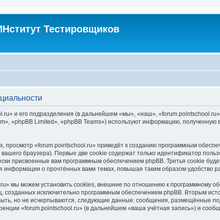
Нститут Тестировщиков
нциальности
.ru» и его подразделения (в дальнейшем «мы», «наш», «forum.pointschool.ru», 
», «phpBB Limited», «phpBB Teams») используют информацию, полученную во
 просмотр «forum.pointschool.ru» приведёт к созданию программным обесп
вашего браузера). Первые две cookie содержат только идентификатор польз
чески присвоенные вам программным обеспечением phpBB. Третья cookie буд
ения информации о прочтённых вами темах, повышая таким образом удобство 
.ru» мы можем установить cookies, внешние по отношению к программному об
иц, созданных исключительно программным обеспечением phpBB. Вторым ис
быть, но не исчерпываются, следующие данные: сообщения, размещённые по
енции «forum.pointschool.ru» (в дальнейшем «ваша учётная запись») и сооб