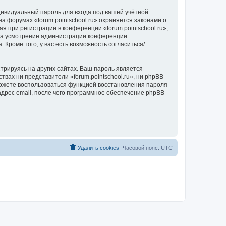
дивидуальный пароль для входа под вашей учётной
а форумах «forum.pointschool.ru» охраняется законами о
при регистрации в конференции «forum.pointschool.ru»,
, на усмотрение администрации конференции
 Кроме того, у вас есть возможность согласиться/
рируясь на других сайтах. Ваш пароль является
ствах ни представители «forum.pointschool.ru», ни phpBB
 сможете воспользоваться функцией восстановления пароля
дрес email, после чего программное обеспечение phpBB
Удалить cookies
Часовой пояс:
UTC