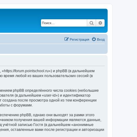
Поиск
Расширенный по
Регистрация
Вход
«https://forum.pointschool.ru») и phpBB (в дальнейшем
 время любой из ваших пользовательских сессий (в
ечением phpBB определённого числа cookies (небольшие
ователя (в дальнейшем «user-id») и идентификатор
ет создана после просмотра одной из тем конференции
работы с форумами.
еспечению phpBB, однако они выходят за рамки этого
точником получения вашей информации являются данные,
д учётной записью Гостя (в дальнейшем «анонимные
щения, оставленные вами после регистрации и авторизации