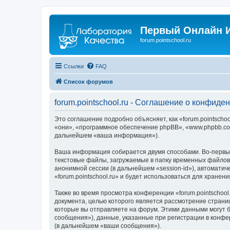
Первый Онлайн И
forum.pointschool.ru
Ссылки
FAQ
Список форумов
forum.pointschool.ru - Соглашение о конфиде
Это соглашение подробно объясняет, как «forum.pointschool
«они», «программное обеспечение phpBB», «www.phpbb.com
дальнейшем «ваша информация»).
Ваша информация собирается двумя способами. Во-первых,
текстовые файлы, загружаемые в папку временных файлов 
анонимной сессии (в дальнейшем «session-id»), автомати
«forum.pointschool.ru» и будет использоваться для хран
Также во время просмотра конференции «forum.pointschool
документа, целью которого является рассмотрение стран
которые вы отправляете на форум. Этими данными могут 
сообщения»), данные, указанные при регистрации в конфер
(в дальнейшем «ваши сообщения»).