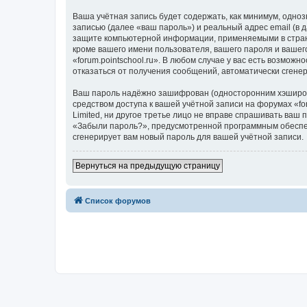
Ваша учётная запись будет содержать, как минимум, одн
записью (далее «ваш пароль») и реальный адрес email (в 
защите компьютерной информации, применяемыми в стране
кроме вашего имени пользователя, вашего пароля и вашего
«forum.pointschool.ru». В любом случае у вас есть возмож
отказаться от получения сообщений, автоматически сген
Ваш пароль надёжно зашифрован (односторонним хэширован
средством доступа к вашей учётной записи на форумах «foru
Limited, ни другое третье лицо не вправе спрашивать ваш
«Забыли пароль?», предусмотренной программным обеспеч
сгенерирует вам новый пароль для вашей учётной записи.
Вернуться на предыдущую страницу
Список форумов