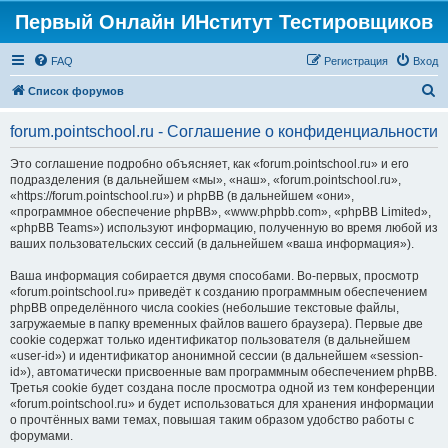
Первый Онлайн ИНститут Тестировщиков
FAQ
Регистрация
Вход
П
Список форумов
о
forum.pointschool.ru - Соглашение о конфиденциальности
и
с
Это соглашение подробно объясняет, как «forum.pointschool.ru» и его
подразделения (в дальнейшем «мы», «наш», «forum.pointschool.ru»,
к
«https://forum.pointschool.ru») и phpBB (в дальнейшем «они»,
«программное обеспечение phpBB», «www.phpbb.com», «phpBB Limited»,
«phpBB Teams») используют информацию, полученную во время любой из
ваших пользовательских сессий (в дальнейшем «ваша информация»).
Ваша информация собирается двумя способами. Во-первых, просмотр
«forum.pointschool.ru» приведёт к созданию программным обеспечением
phpBB определённого числа cookies (небольшие текстовые файлы,
загружаемые в папку временных файлов вашего браузера). Первые две
cookie содержат только идентификатор пользователя (в дальнейшем
«user-id») и идентификатор анонимной сессии (в дальнейшем «session-
id»), автоматически присвоенные вам программным обеспечением phpBB.
Третья cookie будет создана после просмотра одной из тем конференции
«forum.pointschool.ru» и будет использоваться для хранения информации
о прочтённых вами темах, повышая таким образом удобство работы с
форумами.