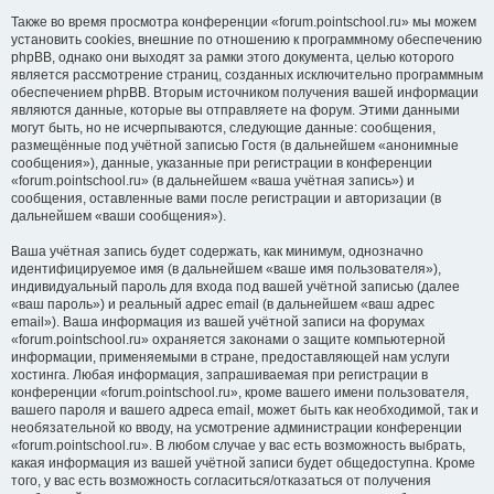
Также во время просмотра конференции «forum.pointschool.ru» мы можем
установить cookies, внешние по отношению к программному обеспечению
phpBB, однако они выходят за рамки этого документа, целью которого
является рассмотрение страниц, созданных исключительно программным
обеспечением phpBB. Вторым источником получения вашей информации
являются данные, которые вы отправляете на форум. Этими данными
могут быть, но не исчерпываются, следующие данные: сообщения,
размещённые под учётной записью Гостя (в дальнейшем «анонимные
сообщения»), данные, указанные при регистрации в конференции
«forum.pointschool.ru» (в дальнейшем «ваша учётная запись») и
сообщения, оставленные вами после регистрации и авторизации (в
дальнейшем «ваши сообщения»).
Ваша учётная запись будет содержать, как минимум, однозначно
идентифицируемое имя (в дальнейшем «ваше имя пользователя»),
индивидуальный пароль для входа под вашей учётной записью (далее
«ваш пароль») и реальный адрес email (в дальнейшем «ваш адрес
email»). Ваша информация из вашей учётной записи на форумах
«forum.pointschool.ru» охраняется законами о защите компьютерной
информации, применяемыми в стране, предоставляющей нам услуги
хостинга. Любая информация, запрашиваемая при регистрации в
конференции «forum.pointschool.ru», кроме вашего имени пользователя,
вашего пароля и вашего адреса email, может быть как необходимой, так и
необязательной ко вводу, на усмотрение администрации конференции
«forum.pointschool.ru». В любом случае у вас есть возможность выбрать,
какая информация из вашей учётной записи будет общедоступна. Кроме
того, у вас есть возможность согласиться/отказаться от получения