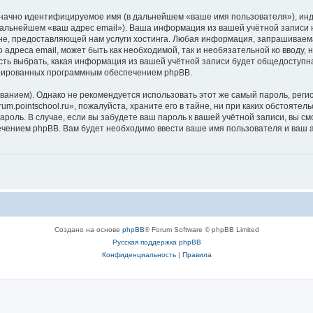
означно идентифицируемое имя (в дальнейшем «ваше имя пользователя»), ин
дальнейшем «ваш адрес email»). Ваша информация из вашей учётной записи н
, предоставляющей нам услуги хостинга. Любая информация, запрашиваемая 
 адреса email, может быть как необходимой, так и необязательной ко вводу
ность выбрать, какая информация из вашей учётной записи будет общедоступна.
ерированных программным обеспечением phpBB.
ием). Однако не рекомендуется использовать этот же самый пароль, регист
m.pointschool.ru», пожалуйста, храните его в тайне, ни при каких обстоятель
 пароль. В случае, если вы забудете ваш пароль к вашей учётной записи, вы
ением phpBB. Вам будет необходимо ввести ваше имя пользователя и ваш а
Создано на основе
phpBB
® Forum Software © phpBB Limited
Русская поддержка phpBB
Конфиденциальность
|
Правила