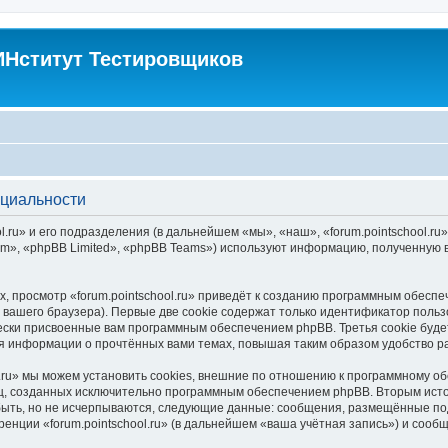
Нститут Тестировщиков
нциальности
.ru» и его подразделения (в дальнейшем «мы», «наш», «forum.pointschool.ru», 
», «phpBB Limited», «phpBB Teams») используют информацию, полученную во
 просмотр «forum.pointschool.ru» приведёт к созданию программным обесп
вашего браузера). Первые две cookie содержат только идентификатор польз
чески присвоенные вам программным обеспечением phpBB. Третья cookie буд
ения информации о прочтённых вами темах, повышая таким образом удобство 
.ru» мы можем установить cookies, внешние по отношению к программному об
иц, созданных исключительно программным обеспечением phpBB. Вторым ис
быть, но не исчерпываются, следующие данные: сообщения, размещённые по
енции «forum.pointschool.ru» (в дальнейшем «ваша учётная запись») и сооб