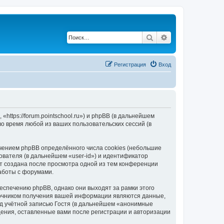
Поиск
Расширенный по
Регистрация
Вход
«https://forum.pointschool.ru») и phpBB (в дальнейшем
 время любой из ваших пользовательских сессий (в
ечением phpBB определённого числа cookies (небольшие
ователя (в дальнейшем «user-id») и идентификатор
ет создана после просмотра одной из тем конференции
работы с форумами.
еспечению phpBB, однако они выходят за рамки этого
точником получения вашей информации являются данные,
д учётной записью Гостя (в дальнейшем «анонимные
щения, оставленные вами после регистрации и авторизации