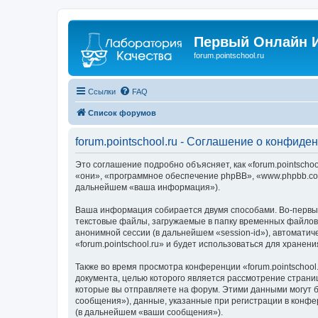
Первый Онлайн И
forum.pointschool.ru
Ссылки
FAQ
Список форумов
forum.pointschool.ru - Соглашение о конфиде
Это соглашение подробно объясняет, как «forum.pointschool
«они», «программное обеспечение phpBB», «www.phpbb.com
дальнейшем «ваша информация»).
Ваша информация собирается двумя способами. Во-первых,
текстовые файлы, загружаемые в папку временных файлов 
анонимной сессии (в дальнейшем «session-id»), автомати
«forum.pointschool.ru» и будет использоваться для хран
Также во время просмотра конференции «forum.pointschool
документа, целью которого является рассмотрение стран
которые вы отправляете на форум. Этими данными могут 
сообщения»), данные, указанные при регистрации в конфер
(в дальнейшем «ваши сообщения»).