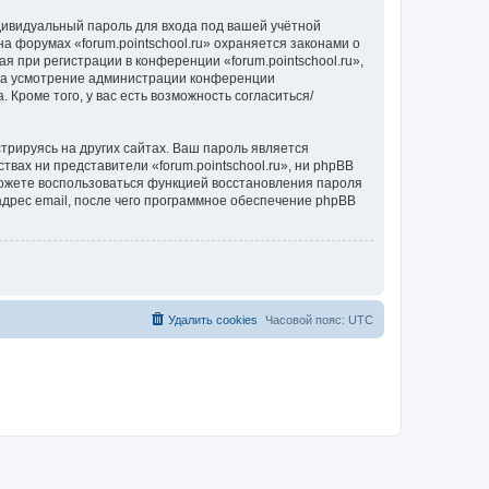
дивидуальный пароль для входа под вашей учётной
а форумах «forum.pointschool.ru» охраняется законами о
при регистрации в конференции «forum.pointschool.ru»,
, на усмотрение администрации конференции
 Кроме того, у вас есть возможность согласиться/
рируясь на других сайтах. Ваш пароль является
ствах ни представители «forum.pointschool.ru», ни phpBB
 сможете воспользоваться функцией восстановления пароля
дрес email, после чего программное обеспечение phpBB
Удалить cookies
Часовой пояс:
UTC