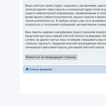
Ваша учётная запись будет содержать, как минимум, одн
записью (далее «ваш пароль») и реальный адрес email (в 
защите компьютерной информации, применяемыми в стране
кроме вашего имени пользователя, вашего пароля и вашего
«forum.pointschool.ru». В любом случае у вас есть возмож
отказаться от получения сообщений, автоматически сген
Ваш пароль надёжно зашифрован (односторонним хэширован
средством доступа к вашей учётной записи на форумах «foru
Limited, ни другое третье лицо не вправе спрашивать ваш
«Забыли пароль?», предусмотренной программным обеспеч
сгенерирует вам новый пароль для вашей учётной записи.
Вернуться на предыдущую страницу
Список форумов