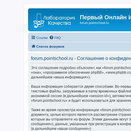
Первый Онлайн И
forum.pointschool.ru
Ссылки
FAQ
Список форумов
forum.pointschool.ru - Соглашение о конфиде
Это соглашение подробно объясняет, как «forum.pointschool
«они», «программное обеспечение phpBB», «www.phpbb.com
дальнейшем «ваша информация»).
Ваша информация собирается двумя способами. Во-первых,
текстовые файлы, загружаемые в папку временных файлов 
анонимной сессии (в дальнейшем «session-id»), автомати
«forum.pointschool.ru» и будет использоваться для хран
Также во время просмотра конференции «forum.pointschool
документа, целью которого является рассмотрение стран
которые вы отправляете на форум. Этими данными могут 
сообщения»), данные, указанные при регистрации в конфер
(в дальнейшем «ваши сообщения»).