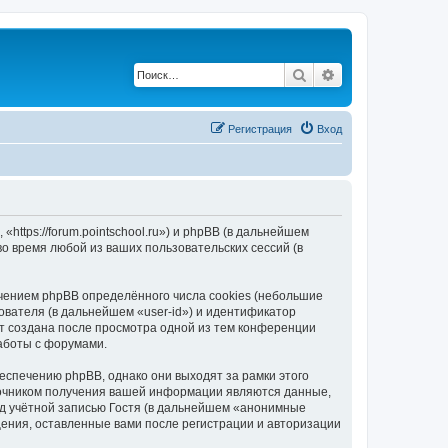
Поиск
Расширенный по
Регистрация
Вход
«https://forum.pointschool.ru») и phpBB (в дальнейшем
 время любой из ваших пользовательских сессий (в
ечением phpBB определённого числа cookies (небольшие
ователя (в дальнейшем «user-id») и идентификатор
ет создана после просмотра одной из тем конференции
работы с форумами.
еспечению phpBB, однако они выходят за рамки этого
точником получения вашей информации являются данные,
д учётной записью Гостя (в дальнейшем «анонимные
щения, оставленные вами после регистрации и авторизации