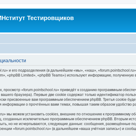
Нститут Тестировщиков
нциальности
.ru» и его подразделения (в дальнейшем «мы», «наш», «forum.pointschool.ru», 
», «phpBB Limited», «phpBB Teams») используют информацию, полученную во
 просмотр «forum.pointschool.ru» приведёт к созданию программным обесп
вашего браузера). Первые две cookie содержат только идентификатор польз
чески присвоенные вам программным обеспечением phpBB. Третья cookie буд
ения информации о прочтённых вами темах, повышая таким образом удобство 
.ru» мы можем установить cookies, внешние по отношению к программному об
иц, созданных исключительно программным обеспечением phpBB. Вторым ис
быть, но не исчерпываются, следующие данные: сообщения, размещённые по
енции «forum.pointschool.ru» (в дальнейшем «ваша учётная запись») и сооб