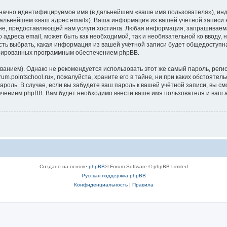
означно идентифицируемое имя (в дальнейшем «ваше имя пользователя»), ин
дальнейшем «ваш адрес email»). Ваша информация из вашей учётной записи н
, предоставляющей нам услуги хостинга. Любая информация, запрашиваемая 
 адреса email, может быть как необходимой, так и необязательной ко вводу
ность выбрать, какая информация из вашей учётной записи будет общедоступна.
ерированных программным обеспечением phpBB.
ием). Однако не рекомендуется использовать этот же самый пароль, регист
m.pointschool.ru», пожалуйста, храните его в тайне, ни при каких обстоятель
 пароль. В случае, если вы забудете ваш пароль к вашей учётной записи, вы
ением phpBB. Вам будет необходимо ввести ваше имя пользователя и ваш а
Создано на основе
phpBB
® Forum Software © phpBB Limited
Русская поддержка phpBB
Конфиденциальность
|
Правила