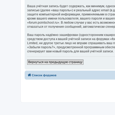
Ваша учётная запись будет содержать, как минимум, одн
записью (далее «ваш пароль») и реальный адрес email (в 
защите компьютерной информации, применяемыми в стране
кроме вашего имени пользователя, вашего пароля и вашего
«forum.pointschool.ru». В любом случае у вас есть возмож
отказаться от получения сообщений, автоматически сген
Ваш пароль надёжно зашифрован (односторонним хэширован
средством доступа к вашей учётной записи на форумах «foru
Limited, ни другое третье лицо не вправе спрашивать ваш
«Забыли пароль?», предусмотренной программным обеспеч
сгенерирует вам новый пароль для вашей учётной записи.
Вернуться на предыдущую страницу
Список форумов