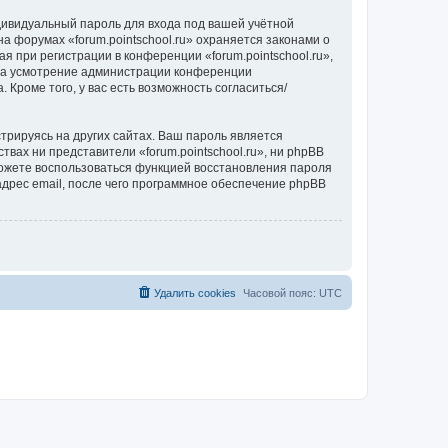
дивидуальный пароль для входа под вашей учётной
а форумах «forum.pointschool.ru» охраняется законами о
при регистрации в конференции «forum.pointschool.ru»,
, на усмотрение администрации конференции
 Кроме того, у вас есть возможность согласиться/
рируясь на других сайтах. Ваш пароль является
ствах ни представители «forum.pointschool.ru», ни phpBB
 сможете воспользоваться функцией восстановления пароля
дрес email, после чего программное обеспечение phpBB
Удалить cookies
Часовой пояс:
UTC