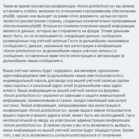
Также во время просмотра конференции «forum.pointschool.ru» мы можем
установить cookies, внешние по отношению к программному обеспечению
phpBB, однако они выходят за рамки этого документа, целью которого
является рассмотрение страниц, созданных исключительно программным
обеспечением phpBB. Вторым источником получения вашей информации
являются данные, которые вы отправляете на форум. Этими данными
могут быть, но не исчерпываются, следующие данные: сообщения,
размещённые под учётной записью Гостя (в дальнейшем «анонимные
сообщения»), данные, указанные при регистрации в конференции
«forum.pointschool.ru» (в дальнейшем «ваша учётная запись») и
сообщения, оставленные вами после регистрации и авторизации (в
дальнейшем «ваши сообщения»).
Ваша учётная запись будет содержать, как минимум, однозначно
идентифицируемое имя (в дальнейшем «ваше имя пользователя»),
индивидуальный пароль для входа под вашей учётной записью (далее
«ваш пароль») и реальный адрес email (в дальнейшем «ваш адрес
email»). Ваша информация из вашей учётной записи на форумах
«forum.pointschool.ru» охраняется законами о защите компьютерной
информации, применяемыми в стране, предоставляющей нам услуги
хостинга. Любая информация, запрашиваемая при регистрации в
конференции «forum.pointschool.ru», кроме вашего имени пользователя,
вашего пароля и вашего адреса email, может быть как необходимой, так и
необязательной ко вводу, на усмотрение администрации конференции
«forum.pointschool.ru». В любом случае у вас есть возможность выбрать,
какая информация из вашей учётной записи будет общедоступна. Кроме
того, у вас есть возможность согласиться/отказаться от получения