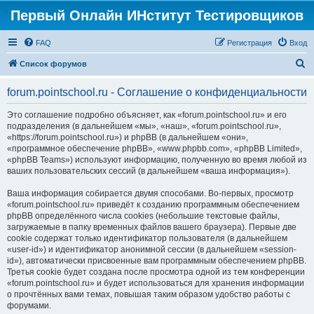
Первый Онлайн ИНститут Тестировщиков
FAQ
Регистрация
Вход
П
Список форумов
о
forum.pointschool.ru - Соглашение о конфиденциальности
и
с
Это соглашение подробно объясняет, как «forum.pointschool.ru» и его
подразделения (в дальнейшем «мы», «наш», «forum.pointschool.ru»,
к
«https://forum.pointschool.ru») и phpBB (в дальнейшем «они»,
«программное обеспечение phpBB», «www.phpbb.com», «phpBB Limited»,
«phpBB Teams») используют информацию, полученную во время любой из
ваших пользовательских сессий (в дальнейшем «ваша информация»).
Ваша информация собирается двумя способами. Во-первых, просмотр
«forum.pointschool.ru» приведёт к созданию программным обеспечением
phpBB определённого числа cookies (небольшие текстовые файлы,
загружаемые в папку временных файлов вашего браузера). Первые две
cookie содержат только идентификатор пользователя (в дальнейшем
«user-id») и идентификатор анонимной сессии (в дальнейшем «session-
id»), автоматически присвоенные вам программным обеспечением phpBB.
Третья cookie будет создана после просмотра одной из тем конференции
«forum.pointschool.ru» и будет использоваться для хранения информации
о прочтённых вами темах, повышая таким образом удобство работы с
форумами.