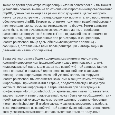
Также во время просмотра конференции «forum.pointschool.ru» мы можем
установить cookies, внешние по отношению к программному обеспечению
phpBB, однако они выходят за рамки этого документа, целью которого
является рассмотрение страниц, созданных исключительно программным
обеспечением phpBB. Вторым источником получения вашей информации
являются данные, которые вы отправляете на форум. Этими данными
могут быть, но не исчерпываются, следующие данные: сообщения,
размещённые под учётной записью Гостя (в дальнейшем «анонимные
сообщения»), данные, указанные при регистрации в конференции
«forum.pointschool.ru» (в дальнейшем «ваша учётная запись») и
сообщения, оставленные вами после регистрации и авторизации (в
дальнейшем «ваши сообщения»).
Ваша учётная запись будет содержать, как минимум, однозначно
идентифицируемое имя (в дальнейшем «ваше имя пользователя»),
индивидуальный пароль для входа под вашей учётной записью (далее
«ваш пароль») и реальный адрес email (в дальнейшем «ваш адрес
email»). Ваша информация из вашей учётной записи на форумах
«forum.pointschool.ru» охраняется законами о защите компьютерной
информации, применяемыми в стране, предоставляющей нам услуги
хостинга. Любая информация, запрашиваемая при регистрации в
конференции «forum.pointschool.ru», кроме вашего имени пользователя,
вашего пароля и вашего адреса email, может быть как необходимой, так и
необязательной ко вводу, на усмотрение администрации конференции
«forum.pointschool.ru». В любом случае у вас есть возможность выбрать,
какая информация из вашей учётной записи будет общедоступна. Кроме
того, у вас есть возможность согласиться/отказаться от получения