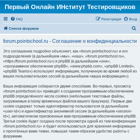
Первый Онлайн ИНститут Тестировщиков
FAQ
Регистрация
Вход
П
Список форумов
о
forum.pointschool.ru - Соглашение о конфиденциальности
и
с
Это соглашение подробно объясняет, как «forum.pointschool.ru» и его
подразделения (в дальнейшем «мы», «наш», «forum.pointschool.ru»,
к
«https://forum.pointschool.ru») и phpBB (в дальнейшем «они»,
«программное обеспечение phpBB», «www.phpbb.com», «phpBB Limited»,
«phpBB Teams») используют информацию, полученную во время любой из
ваших пользовательских сессий (в дальнейшем «ваша информация»).
Ваша информация собирается двумя способами. Во-первых, просмотр
«forum.pointschool.ru» приведёт к созданию программным обеспечением
phpBB определённого числа cookies (небольшие текстовые файлы,
загружаемые в папку временных файлов вашего браузера). Первые две
cookie содержат только идентификатор пользователя (в дальнейшем
«user-id») и идентификатор анонимной сессии (в дальнейшем «session-
id»), автоматически присвоенные вам программным обеспечением phpBB.
Третья cookie будет создана после просмотра одной из тем конференции
«forum.pointschool.ru» и будет использоваться для хранения информации
о прочтённых вами темах, повышая таким образом удобство работы с
форумами.