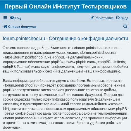
Первый Онлайн ИНститут Тестировщиков
FAQ
Регистрация
Вход
П
Список форумов
о
forum.pointschool.ru - Соглашение о конфиденциальности
и
с
Это соглашение подробно объясняет, как «forum.pointschool.ru» и его
подразделения (в дальнейшем «мы», «наш», «forum.pointschool.ru»,
к
«https://forum.pointschool.ru») и phpBB (в дальнейшем «они»,
«программное обеспечение phpBB», «www.phpbb.com», «phpBB Limited»,
«phpBB Teams») используют информацию, полученную во время любой из
ваших пользовательских сессий (в дальнейшем «ваша информация»).
Ваша информация собирается двумя способами. Во-первых, просмотр
«forum.pointschool.ru» приведёт к созданию программным обеспечением
phpBB определённого числа cookies (небольшие текстовые файлы,
загружаемые в папку временных файлов вашего браузера). Первые две
cookie содержат только идентификатор пользователя (в дальнейшем
«user-id») и идентификатор анонимной сессии (в дальнейшем «session-
id»), автоматически присвоенные вам программным обеспечением phpBB.
Третья cookie будет создана после просмотра одной из тем конференции
«forum.pointschool.ru» и будет использоваться для хранения информации
о прочтённых вами темах, повышая таким образом удобство работы с
форумами.