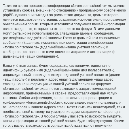
Также во время просмотра конференции «forum.pointschool.ru» мы можем
установить cookies, внешние по отношению к программному обеспечению
phpBB, однако они выходят за рамки этого документа, целью которого
является рассмотрение страниц, созданных исключительно программным
обеспечением phpBB. Вторым источником получения вашей информации
являются данные, которые вы отправляете на форум. Этими данными
могут быть, но не исчерпываются, следующие данные: сообщения,
размещённые под учётной записью Гостя (в дальнейшем «анонимные
сообщения»), данные, указанные при регистрации в конференции
«forum.pointschool.ru» (в дальнейшем «ваша учётная запись») и
сообщения, оставленные вами после регистрации и авторизации (в
дальнейшем «ваши сообщения»).
Ваша учётная запись будет содержать, как минимум, однозначно
идентифицируемое имя (в дальнейшем «ваше имя пользователя»),
индивидуальный пароль для входа под вашей учётной записью (далее
«ваш пароль») и реальный адрес email (в дальнейшем «ваш адрес
email»). Ваша информация из вашей учётной записи на форумах
«forum.pointschool.ru» охраняется законами о защите компьютерной
информации, применяемыми в стране, предоставляющей нам услуги
хостинга. Любая информация, запрашиваемая при регистрации в
конференции «forum.pointschool.ru», кроме вашего имени пользователя,
вашего пароля и вашего адреса email, может быть как необходимой, так и
необязательной ко вводу, на усмотрение администрации конференции
«forum.pointschool.ru». В любом случае у вас есть возможность выбрать,
какая информация из вашей учётной записи будет общедоступна. Кроме
того, у вас есть возможность согласиться/отказаться от получения