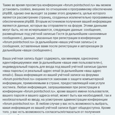
Также во время просмотра конференции «forum.pointschool.ru» мы можем
установить cookies, внешние по отношению к программному обеспечению
phpBB, однако они выходят за рамки этого документа, целью которого
является рассмотрение страниц, созданных исключительно программным
обеспечением phpBB. Вторым источником получения вашей информации
являются данные, которые вы отправляете на форум. Этими данными
могут быть, но не исчерпываются, следующие данные: сообщения,
размещённые под учётной записью Гостя (в дальнейшем «анонимные
сообщения»), данные, указанные при регистрации в конференции
«forum.pointschool.ru» (в дальнейшем «ваша учётная запись») и
сообщения, оставленные вами после регистрации и авторизации (в
дальнейшем «ваши сообщения»).
Ваша учётная запись будет содержать, как минимум, однозначно
идентифицируемое имя (в дальнейшем «ваше имя пользователя»),
индивидуальный пароль для входа под вашей учётной записью (далее
«ваш пароль») и реальный адрес email (в дальнейшем «ваш адрес
email»). Ваша информация из вашей учётной записи на форумах
«forum.pointschool.ru» охраняется законами о защите компьютерной
информации, применяемыми в стране, предоставляющей нам услуги
хостинга. Любая информация, запрашиваемая при регистрации в
конференции «forum.pointschool.ru», кроме вашего имени пользователя,
вашего пароля и вашего адреса email, может быть как необходимой, так и
необязательной ко вводу, на усмотрение администрации конференции
«forum.pointschool.ru». В любом случае у вас есть возможность выбрать,
какая информация из вашей учётной записи будет общедоступна. Кроме
того, у вас есть возможность согласиться/отказаться от получения