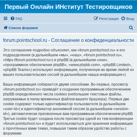
Первый Онлайн ИНститут Тестировщиков
FAQ
Регистрация
Вход
П
Список форумов
о
forum.pointschool.ru - Соглашение о конфиденциальности
и
с
Это соглашение подробно объясняет, как «forum.pointschool.ru» и его
подразделения (в дальнейшем «мы», «наш», «forum.pointschool.ru»,
к
«https://forum.pointschool.ru») и phpBB (в дальнейшем «они»,
«программное обеспечение phpBB», «www.phpbb.com», «phpBB Limited»,
«phpBB Teams») используют информацию, полученную во время любой из
ваших пользовательских сессий (в дальнейшем «ваша информация»).
Ваша информация собирается двумя способами. Во-первых, просмотр
«forum.pointschool.ru» приведёт к созданию программным обеспечением
phpBB определённого числа cookies (небольшие текстовые файлы,
загружаемые в папку временных файлов вашего браузера). Первые две
cookie содержат только идентификатор пользователя (в дальнейшем
«user-id») и идентификатор анонимной сессии (в дальнейшем «session-
id»), автоматически присвоенные вам программным обеспечением phpBB.
Третья cookie будет создана после просмотра одной из тем конференции
«forum.pointschool.ru» и будет использоваться для хранения информации
о прочтённых вами темах, повышая таким образом удобство работы с
форумами.