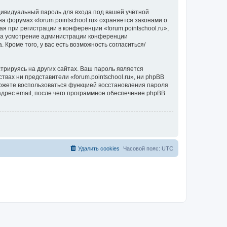
дивидуальный пароль для входа под вашей учётной
а форумах «forum.pointschool.ru» охраняется законами о
при регистрации в конференции «forum.pointschool.ru»,
, на усмотрение администрации конференции
 Кроме того, у вас есть возможность согласиться/
рируясь на других сайтах. Ваш пароль является
ствах ни представители «forum.pointschool.ru», ни phpBB
 сможете воспользоваться функцией восстановления пароля
дрес email, после чего программное обеспечение phpBB
Удалить cookies
Часовой пояс:
UTC