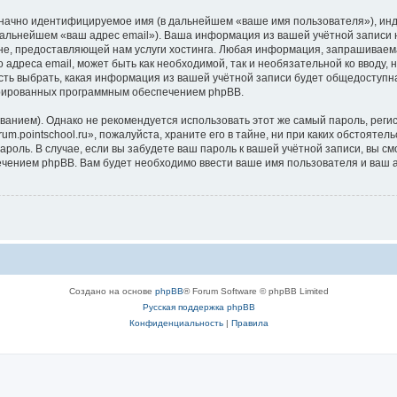
означно идентифицируемое имя (в дальнейшем «ваше имя пользователя»), ин
дальнейшем «ваш адрес email»). Ваша информация из вашей учётной записи н
, предоставляющей нам услуги хостинга. Любая информация, запрашиваемая 
 адреса email, может быть как необходимой, так и необязательной ко вводу
ность выбрать, какая информация из вашей учётной записи будет общедоступна.
ерированных программным обеспечением phpBB.
ием). Однако не рекомендуется использовать этот же самый пароль, регист
m.pointschool.ru», пожалуйста, храните его в тайне, ни при каких обстоятель
 пароль. В случае, если вы забудете ваш пароль к вашей учётной записи, вы
ением phpBB. Вам будет необходимо ввести ваше имя пользователя и ваш а
Создано на основе
phpBB
® Forum Software © phpBB Limited
Русская поддержка phpBB
Конфиденциальность
|
Правила