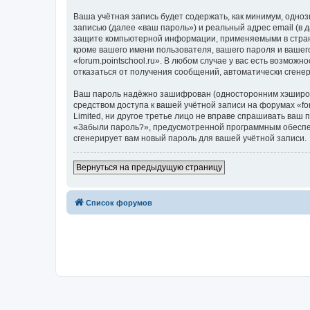
Ваша учётная запись будет содержать, как минимум, одн
записью (далее «ваш пароль») и реальный адрес email (в 
защите компьютерной информации, применяемыми в стране
кроме вашего имени пользователя, вашего пароля и вашего
«forum.pointschool.ru». В любом случае у вас есть возмож
отказаться от получения сообщений, автоматически сген
Ваш пароль надёжно зашифрован (односторонним хэширован
средством доступа к вашей учётной записи на форумах «foru
Limited, ни другое третье лицо не вправе спрашивать ваш
«Забыли пароль?», предусмотренной программным обеспеч
сгенерирует вам новый пароль для вашей учётной записи.
Вернуться на предыдущую страницу
Список форумов