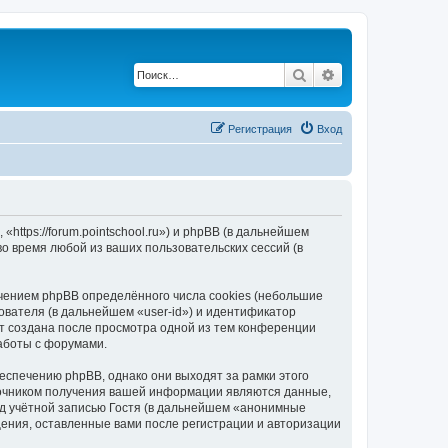
Поиск
Расширенный по
Регистрация
Вход
«https://forum.pointschool.ru») и phpBB (в дальнейшем
 время любой из ваших пользовательских сессий (в
ечением phpBB определённого числа cookies (небольшие
ователя (в дальнейшем «user-id») и идентификатор
ет создана после просмотра одной из тем конференции
работы с форумами.
еспечению phpBB, однако они выходят за рамки этого
точником получения вашей информации являются данные,
д учётной записью Гостя (в дальнейшем «анонимные
щения, оставленные вами после регистрации и авторизации