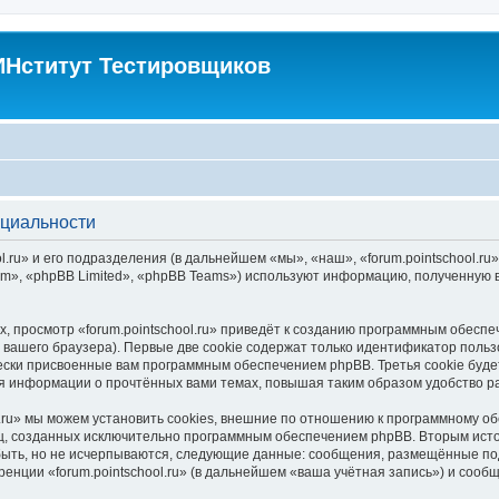
Нститут Тестировщиков
нциальности
.ru» и его подразделения (в дальнейшем «мы», «наш», «forum.pointschool.ru», 
», «phpBB Limited», «phpBB Teams») используют информацию, полученную во
 просмотр «forum.pointschool.ru» приведёт к созданию программным обесп
вашего браузера). Первые две cookie содержат только идентификатор польз
чески присвоенные вам программным обеспечением phpBB. Третья cookie буд
ения информации о прочтённых вами темах, повышая таким образом удобство 
.ru» мы можем установить cookies, внешние по отношению к программному об
иц, созданных исключительно программным обеспечением phpBB. Вторым ис
быть, но не исчерпываются, следующие данные: сообщения, размещённые по
енции «forum.pointschool.ru» (в дальнейшем «ваша учётная запись») и сооб