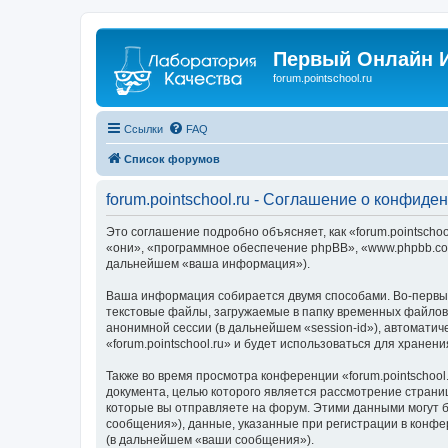
Первый Онлайн И
forum.pointschool.ru
Ссылки
FAQ
Список форумов
forum.pointschool.ru - Соглашение о конфиде
Это соглашение подробно объясняет, как «forum.pointschool
«они», «программное обеспечение phpBB», «www.phpbb.com
дальнейшем «ваша информация»).
Ваша информация собирается двумя способами. Во-первых,
текстовые файлы, загружаемые в папку временных файлов 
анонимной сессии (в дальнейшем «session-id»), автомати
«forum.pointschool.ru» и будет использоваться для хран
Также во время просмотра конференции «forum.pointschool
документа, целью которого является рассмотрение стран
которые вы отправляете на форум. Этими данными могут 
сообщения»), данные, указанные при регистрации в конфер
(в дальнейшем «ваши сообщения»).