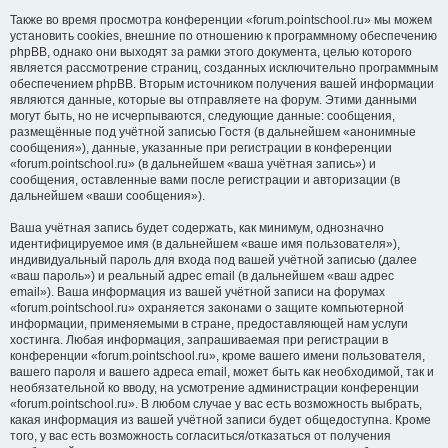
Также во время просмотра конференции «forum.pointschool.ru» мы можем
установить cookies, внешние по отношению к программному обеспечению
phpBB, однако они выходят за рамки этого документа, целью которого
является рассмотрение страниц, созданных исключительно программным
обеспечением phpBB. Вторым источником получения вашей информации
являются данные, которые вы отправляете на форум. Этими данными
могут быть, но не исчерпываются, следующие данные: сообщения,
размещённые под учётной записью Гостя (в дальнейшем «анонимные
сообщения»), данные, указанные при регистрации в конференции
«forum.pointschool.ru» (в дальнейшем «ваша учётная запись») и
сообщения, оставленные вами после регистрации и авторизации (в
дальнейшем «ваши сообщения»).
Ваша учётная запись будет содержать, как минимум, однозначно
идентифицируемое имя (в дальнейшем «ваше имя пользователя»),
индивидуальный пароль для входа под вашей учётной записью (далее
«ваш пароль») и реальный адрес email (в дальнейшем «ваш адрес
email»). Ваша информация из вашей учётной записи на форумах
«forum.pointschool.ru» охраняется законами о защите компьютерной
информации, применяемыми в стране, предоставляющей нам услуги
хостинга. Любая информация, запрашиваемая при регистрации в
конференции «forum.pointschool.ru», кроме вашего имени пользователя,
вашего пароля и вашего адреса email, может быть как необходимой, так и
необязательной ко вводу, на усмотрение администрации конференции
«forum.pointschool.ru». В любом случае у вас есть возможность выбрать,
какая информация из вашей учётной записи будет общедоступна. Кроме
того, у вас есть возможность согласиться/отказаться от получения