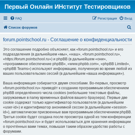
Первый Онлайн ИНститут Тестировщиков
FAQ
Регистрация
Вход
П
Список форумов
о
forum.pointschool.ru - Соглашение о конфиденциальности
и
с
Это соглашение подробно объясняет, как «forum.pointschool.ru» и его
подразделения (в дальнейшем «мы», «наш», «forum.pointschool.ru»,
к
«https://forum.pointschool.ru») и phpBB (в дальнейшем «они»,
«программное обеспечение phpBB», «www.phpbb.com», «phpBB Limited»,
«phpBB Teams») используют информацию, полученную во время любой из
ваших пользовательских сессий (в дальнейшем «ваша информация»).
Ваша информация собирается двумя способами. Во-первых, просмотр
«forum.pointschool.ru» приведёт к созданию программным обеспечением
phpBB определённого числа cookies (небольшие текстовые файлы,
загружаемые в папку временных файлов вашего браузера). Первые две
cookie содержат только идентификатор пользователя (в дальнейшем
«user-id») и идентификатор анонимной сессии (в дальнейшем «session-
id»), автоматически присвоенные вам программным обеспечением phpBB.
Третья cookie будет создана после просмотра одной из тем конференции
«forum.pointschool.ru» и будет использоваться для хранения информации
о прочтённых вами темах, повышая таким образом удобство работы с
форумами.