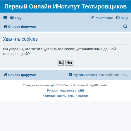
Первый Онлайн ИНститут Тестировщиков
FAQ
Регистрация
Вход
П
Список форумов
о
Удалить cookies
и
с
Вы уверены, что хотите удалить все cookie, установленные данной
конференцией?
к
Список форумов
Удалить cookies
Часовой пояс:
UTC
Создано на основе
phpBB
® Forum Software © phpBB Limited
Русская поддержка phpBB
Конфиденциальность
|
Правила