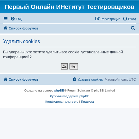
Первый Онлайн ИНститут Тестировщиков
FAQ
Регистрация
Вход
П
Список форумов
о
Удалить cookies
и
с
Вы уверены, что хотите удалить все cookie, установленные данной
конференцией?
к
Список форумов
Удалить cookies
Часовой пояс:
UTC
Создано на основе
phpBB
® Forum Software © phpBB Limited
Русская поддержка phpBB
Конфиденциальность
|
Правила