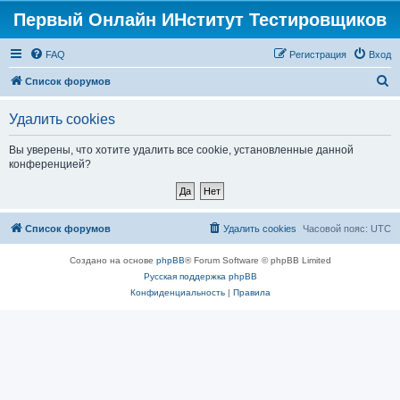
Первый Онлайн ИНститут Тестировщиков
FAQ
Регистрация
Вход
П
Список форумов
о
Удалить cookies
и
с
Вы уверены, что хотите удалить все cookie, установленные данной
конференцией?
к
Список форумов
Удалить cookies
Часовой пояс:
UTC
Создано на основе
phpBB
® Forum Software © phpBB Limited
Русская поддержка phpBB
Конфиденциальность
|
Правила