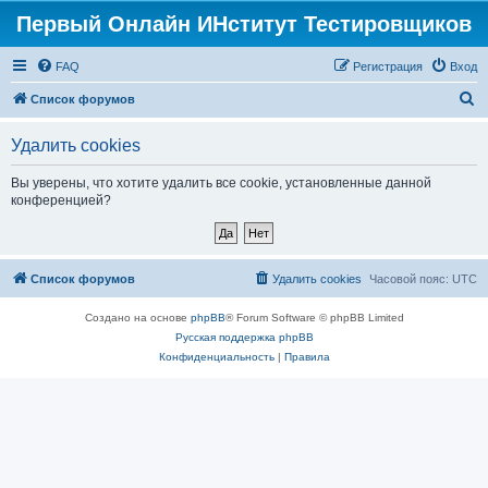
Первый Онлайн ИНститут Тестировщиков
FAQ
Регистрация
Вход
П
Список форумов
о
Удалить cookies
и
с
Вы уверены, что хотите удалить все cookie, установленные данной
конференцией?
к
Список форумов
Удалить cookies
Часовой пояс:
UTC
Создано на основе
phpBB
® Forum Software © phpBB Limited
Русская поддержка phpBB
Конфиденциальность
|
Правила