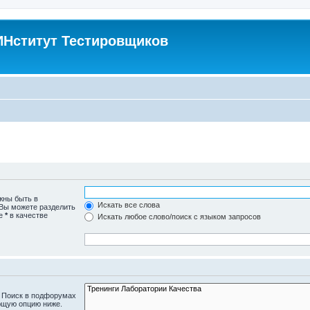
Нститут Тестировщиков
жны быть в
Искать все слова
 Вы можете разделить
те
*
в качестве
Искать любое слово/поиск с языком запросов
. Поиск в подфорумах
ющую опцию ниже.