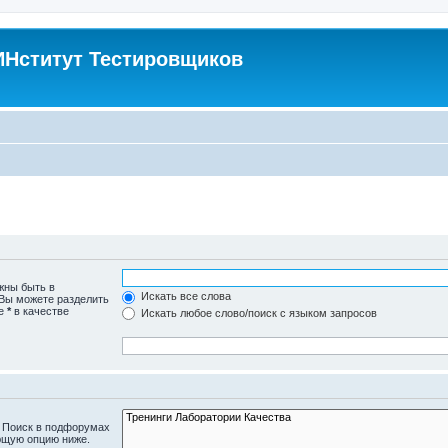
Нститут Тестировщиков
жны быть в
Искать все слова
 Вы можете разделить
те
*
в качестве
Искать любое слово/поиск с языком запросов
. Поиск в подфорумах
ющую опцию ниже.