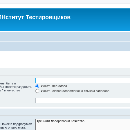
Нститут Тестировщиков
жны быть в
Искать все слова
 Вы можете разделить
те
*
в качестве
Искать любое слово/поиск с языком запросов
. Поиск в подфорумах
ющую опцию ниже.