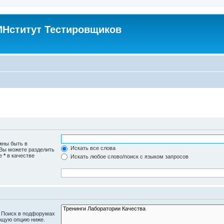
Нститут Тестировщиков
жны быть в
Искать все слова
 Вы можете разделить
те
*
в качестве
Искать любое слово/поиск с языком запросов
. Поиск в подфорумах
ющую опцию ниже.