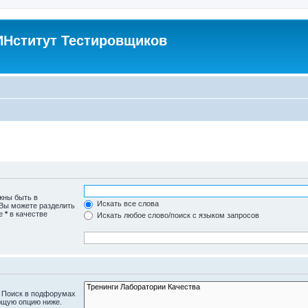
Нститут Тестировщиков
жны быть в
Искать все слова
 Вы можете разделить
те
*
в качестве
Искать любое слово/поиск с языком запросов
. Поиск в подфорумах
ющую опцию ниже.