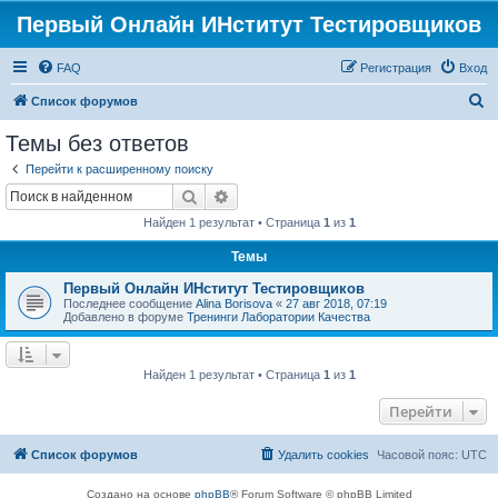
Первый Онлайн ИНститут Тестировщиков
FAQ
Регистрация
Вход
П
Список форумов
о
Темы без ответов
и
Перейти к расширенному поиску
с
Поиск
Расширенный поиск
к
Найден 1 результат • Страница
1
из
1
Темы
Первый Онлайн ИНститут Тестировщиков
Последнее сообщение
Alina Borisova
«
27 авг 2018, 07:19
Добавлено в форуме
Тренинги Лаборатории Качества
Найден 1 результат • Страница
1
из
1
Перейти
Список форумов
Удалить cookies
Часовой пояс:
UTC
Создано на основе
phpBB
® Forum Software © phpBB Limited