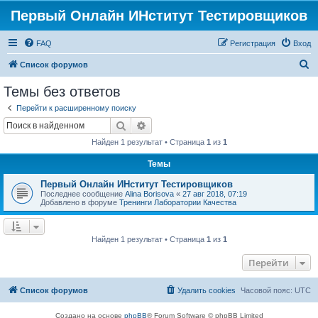
Первый Онлайн ИНститут Тестировщиков
FAQ
Регистрация
Вход
П
Список форумов
о
Темы без ответов
и
Перейти к расширенному поиску
с
Поиск
Расширенный поиск
к
Найден 1 результат • Страница
1
из
1
Темы
Первый Онлайн ИНститут Тестировщиков
Последнее сообщение
Alina Borisova
«
27 авг 2018, 07:19
Добавлено в форуме
Тренинги Лаборатории Качества
Найден 1 результат • Страница
1
из
1
Перейти
Список форумов
Удалить cookies
Часовой пояс:
UTC
Создано на основе
phpBB
® Forum Software © phpBB Limited