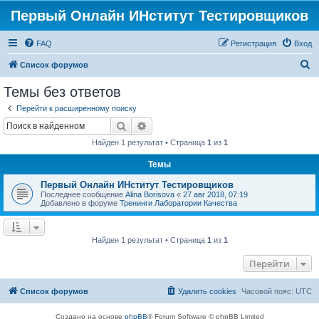
Первый Онлайн ИНститут Тестировщиков
FAQ
Регистрация
Вход
П
Список форумов
о
Темы без ответов
и
Перейти к расширенному поиску
с
Поиск
Расширенный поиск
к
Найден 1 результат • Страница
1
из
1
Темы
Первый Онлайн ИНститут Тестировщиков
Последнее сообщение
Alina Borisova
«
27 авг 2018, 07:19
Добавлено в форуме
Тренинги Лаборатории Качества
Найден 1 результат • Страница
1
из
1
Перейти
Список форумов
Удалить cookies
Часовой пояс:
UTC
Создано на основе
phpBB
® Forum Software © phpBB Limited